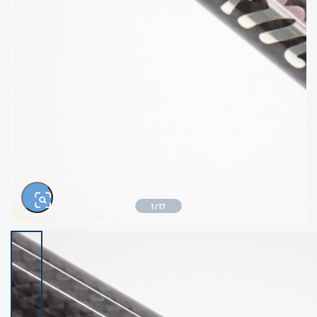
きるもの、改造品も含む
悪
イシグロ西尾店
イシグロ三河安城店
※ルアー、エギ、雑品、その他につきましては
ランク表記はございません。 状態は写真にて
ご確認ください。
イシグロ半田店
イシグロ岡崎大樹寺店
イシグロ岡崎若松店
イシグロ焼津店
イシグロ掛川店
イシグロ沼津店
1
/
17
イシグロ駿東柿田川店
イシグロ豊川店
イシグロ磐田店
イシグロ富士店