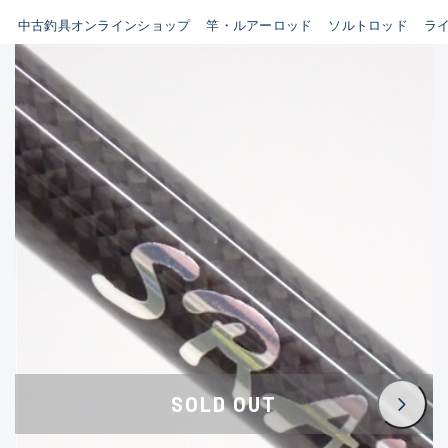
イシグロ鳴海店
中古釣具オンラインショップ
竿・ルアーロッド
ソルトロッド
ラ
B
イシグロフレスポ鈴鹿店
使用感や傷はあるが全体的に
イシグロ津高茶屋店
綺麗な良品
イシグロ西春店
C
イシグロ中川かの里店
使用感や傷のある一般的な中
イシグロカインズモール彦根店
古品
イシグロ静岡中吉田店
C-
イシグロ名東引山店
かなり使用感があり、全体的
イシグロ豊田店
に目立つ傷が多い品
イシグロ豊橋向山店
イシグロ岐阜店
D
SOLD OUT
イシグロ高林店
著しく状態が悪いが使用はで