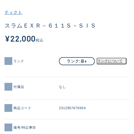
その他
ティクト
新商品
(2045)
スラムＥＸＲ－６１１Ｓ－ＳＩＳ
おすすめ
(184)
¥22,000
税込
値下げ品
(14301)
OH済
(936)
B+
ランク
ランクについて
ランク
DCチェック済
(1337)
在庫有のみ
(22004)
付属品
なし
価格
商品コード
2312957676954
この条件で検索する
備考/特記事項