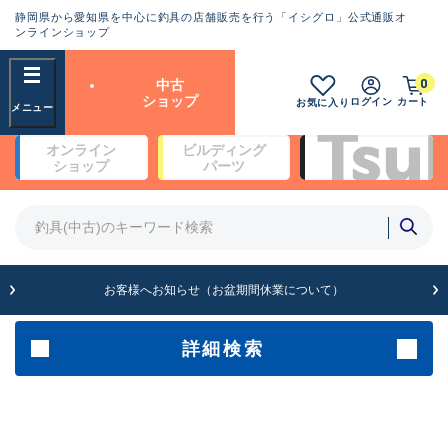
静岡県から愛知県を中心に釣具の店舗販売を行う「イシグロ」公式通販オ
ランクとは？
ンラインショップ
フリーワード
0
中古
SA
ショップ
ログイン
カート
お気に入り
新古品（メーカー問屋から仕
オンライン
ビルディング
入れた未使用品）
良
ショップ
パーツ
商品カテゴリ
※店頭展示時の置き傷が付いている
ものも含む
竿・ルアーロッド(4)
竿・ルアーロッド(64361)
リール・カスタムパーツ(35696)
A
ルアー・エギ(1811)
お客様へお知らせ（お盆期間休業について）
傷が極めて少ない極上品
その他・雑品(1063)
メーカー
詳細検索
B+
使用感や傷は少なく比較的美
店舗
品