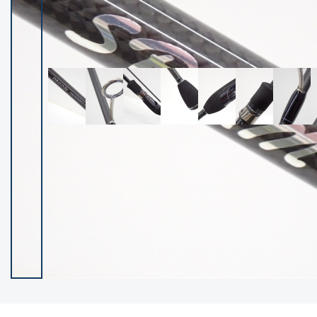
イシグロ御殿場店
イシグロ伊東店
ランク
(102388)
SA
(2953)
A
(17316)
B+
(12299)
B
(21989)
C
(38832)
C-
(5149)
D
(2204)
ランクについて