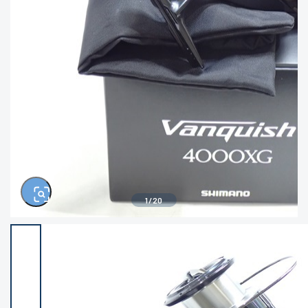
きるもの、改造品も含む
悪
イシグロ西尾店
イシグロ三河安城店
※ルアー、エギ、雑品、その他につきましては
ランク表記はございません。 状態は写真にて
ご確認ください。
イシグロ岡崎大樹寺店
イシグロ半田店
イシグロ岡崎若松店
イシグロ焼津店
イシグロ掛川店
イシグロ沼津店
1
/
20
イシグロ駿東柿田川店
イシグロ豊川店
イシグロ磐田店
イシグロ富士店