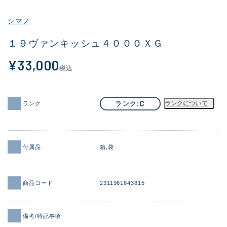
その他
シマノ
新商品
(1951)
１９ヴァンキッシュ４０００ＸＧ
おすすめ
(173)
¥33,000
税込
値下げ品
(14304)
OH済
(936)
C
ランク
ランクについて
ランク
DCチェック済
(1335)
在庫有のみ
(22107)
付属品
箱
袋
価格
商品コード
2311961643815
この条件で検索する
備考/特記事項