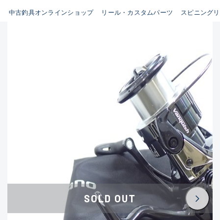
イシグロ鳴海店
中古釣具オンラインショップ
リール・カスタムパーツ
スピニングリ
B
イシグロフレスポ鈴鹿店
使用感や傷はあるが全体的に
イシグロ津高茶屋店
綺麗な良品
イシグロ西春店
C
イシグロカインズモール彦根店
使用感や傷のある一般的な中
イシグロ中川かの里店
古品
イシグロ静岡中吉田店
C-
イシグロ名東引山店
かなり使用感があり、全体的
イシグロ豊田店
に目立つ傷が多い品
イシグロ豊橋向山店
イシグロ岐阜店
D
SOLD OUT
イシグロ高林店
著しく状態が悪いが使用はで