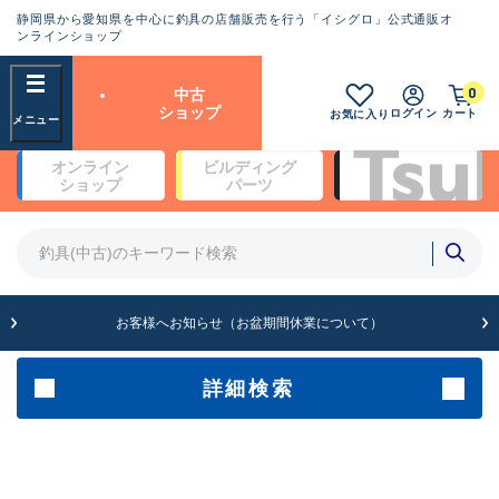
静岡県から愛知県を中心に釣具の店舗販売を行う「イシグロ」公式通販オ
ランクとは？
ンラインショップ
フリーワード
0
中古
SA
ショップ
ログイン
カート
お気に入り
新古品（メーカー問屋から仕
オンライン
ビルディング
入れた未使用品）
良
ショップ
パーツ
商品カテゴリ
※店頭展示時の置き傷が付いている
ものも含む
竿・ルアーロッド(4)
竿・ルアーロッド(64253)
リール・カスタムパーツ(35638)
A
ルアー・エギ(1807)
お客様へお知らせ（お盆期間休業について）
傷が極めて少ない極上品
その他・雑品(1062)
メーカー
詳細検索
B+
使用感や傷は少なく比較的美
店舗
品