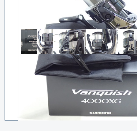
イシグロ御殿場店
イシグロ伊東店
ランク
(102217)
SA
(2949)
A
(17297)
B+
(12278)
B
(21960)
C
(38756)
C-
(5142)
D
(2196)
ランクについて