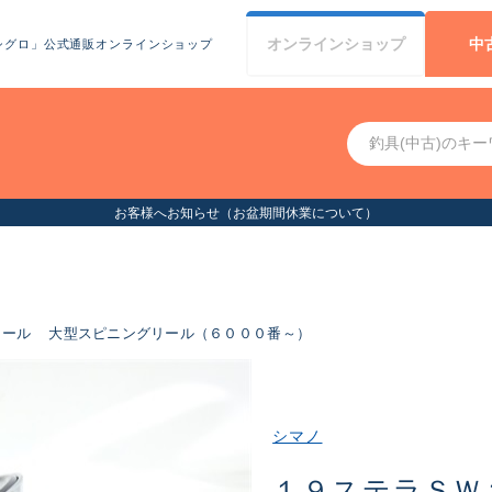
オンライン
ショップ
中
シグロ」公式通販オンラインショップ
お客様へお知らせ（お盆期間休業について）
リール
大型スピニングリール（６０００番～）
シマノ
１９ステラＳＷ