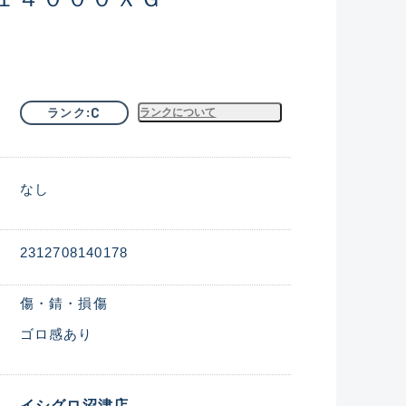
C
ランク
ランクについて
なし
2312708140178
傷・錆・損傷
ゴロ感あり
イシグロ沼津店