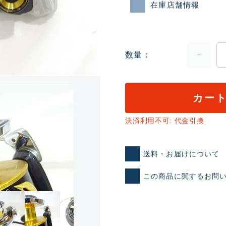
在庫店舗情報
数量
カー
ランクとは？
決済利用不可: 代金引換
送料・お届けについて
新古品（メーカー問屋から
品）
SA
この商品に関するお問
※店頭展示時の置き傷が付いて
傷が極めて少ない極上品
A