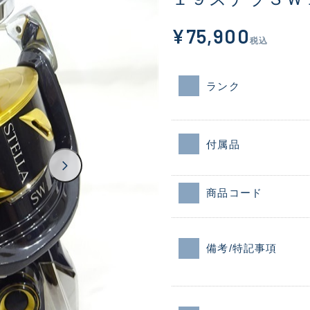
¥75,900
税込
ランク
付属品
商品コード
備考/特記事項