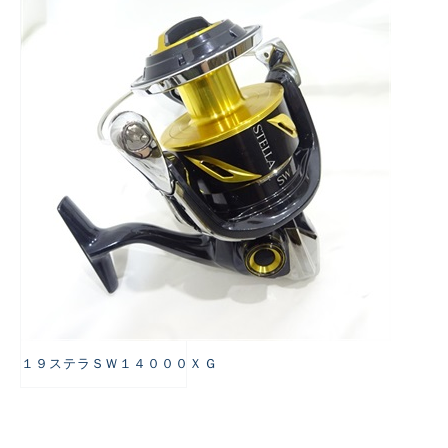
悪
１９ステラＳＷ１４０００ＸＧ