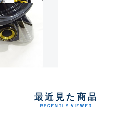
使用感や傷は少なく比較的
B+
使用感や傷はあるが全体的
B
使用感や傷のある一般的な
C
かなり使用感があり、全体
最近見た商品
C-
い品
RECENTLY VIEWED
著しく状態が悪いが使用は
D
品も含む