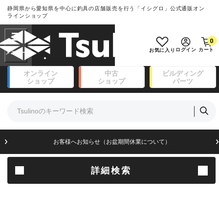
静岡県から愛知県を中心に釣具の店舗販売を行う「イシグロ」公式通販オン
ランクとは？
ラインショップ
フリーワード
0
SA
ログイン
カート
お気に入り
新古品（メーカー問屋から仕入
オンライン
中古
ビルディング
れた未使用品）
良
ショップ
ショップ
パーツ
商品カテゴリ
※店頭展示時の置き傷が付いている
ものも含む
竿・ルアーロッド(111)
リール・カスタムパーツ(14)
竿リールセット(41)
A
ルアー・エギ(171)
お客様へお知らせ（お盆期間休業について）
傷が極めて少ない極上品
フィッシングアパレル(174)
ライン・ハリス・道糸(8)
針・仕掛(156)
詳細検索
B+
エサ(31)
釣り用品・小物(183)
使用感や傷は少なく比較的美品
ボックス・ケース・バッカン(49)
アウトドア(16)
調理用品・調味料(16)