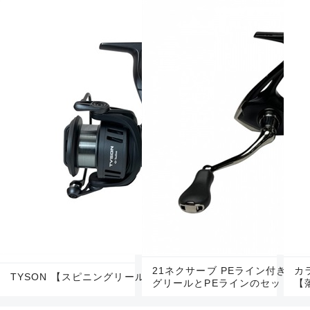
21ネクサーブ PEライン付き【
カ
TYSON 【スピニングリール】
グリールとPEラインのセット】
【