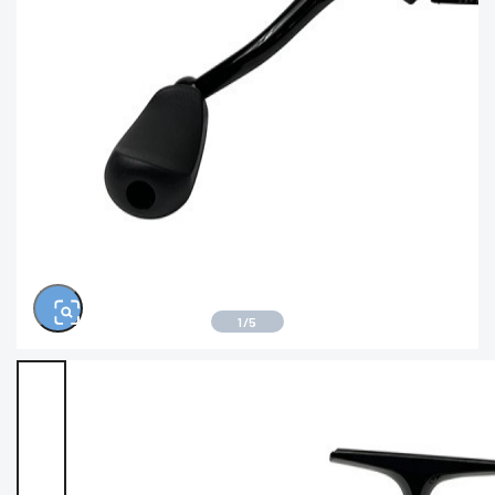
※ルアー、エギ、雑品、その他につきましては
ランク表記はございません。 状態は写真にてご
確認ください。
1
/
5