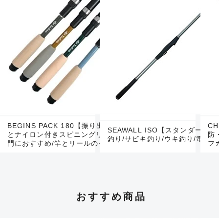
BEGINS PACK 180【振り出しコンパクトロッド
C
SEAWALL ISO【スタンダード
とナイロン付きスピニングリールのセット/釣り入
防
釣り/サビキ釣り/ウキ釣り/電気
門におすすめ/竿とリールのセット】
フ
おすすめ商品