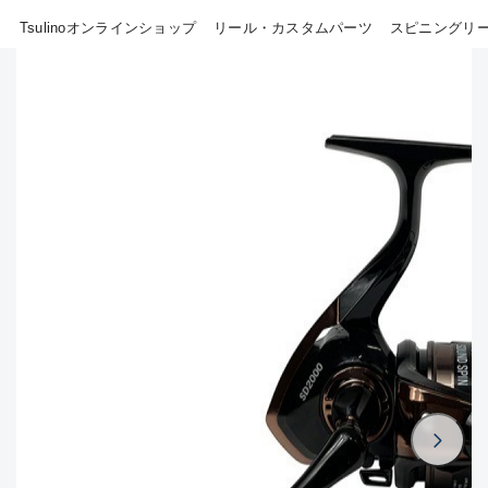
B
Tsulinoオンラインショップ
リール・カスタムパーツ
スピニングリ
その他
使用感や傷はあるが全体的に綺
麗な良品
新商品
(18)
おすすめ
(0)
C
在庫有のみ
(805)
使用感や傷のある一般的な中古
品
セール
(40)
価格
C-
かなり使用感があり、全体的に
目立つ傷が多い品
この条件で検索する
D
著しく状態が悪いが使用はでき
るもの、改造品も含む
悪