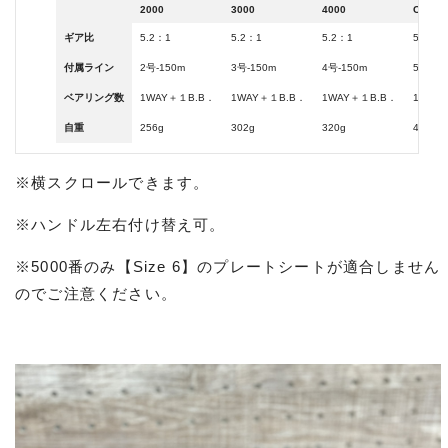
2000
3000
4000
C5000
ギア比
5.2：1
5.2：1
5.2：1
5.2：1
付属ライン
2号-150m
3号-150m
4号-150m
5号-15
ベアリング数
1WAY＋１B.B．
1WAY＋１B.B．
1WAY＋１B.B．
1WAY
自重
256g
302g
320g
414g
※横スクロールできます。
※ハンドル左右付け替え可。
※5000番のみ【Size 6】のプレートシートが適合しません
のでご注意ください。