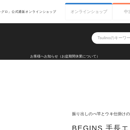
オンライン
ショップ
中
シグロ」公式通販オンラインショップ
お客様へお知らせ
振り出しのべ竿とウキ仕掛け
BEGINS 手