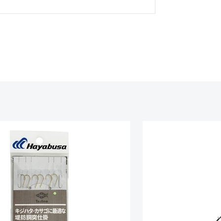
美品
に綺麗な良品
中古品
的に目立つ傷が多
できるもの、改造