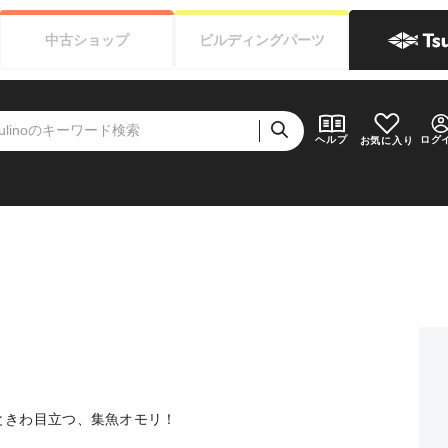
中古
ショップ
ビルディング
パーツ
ログ
ヘルプ
お気に入り
お知らせ（お盆期間休業について）
ときわ目立つ、集魚オモリ！