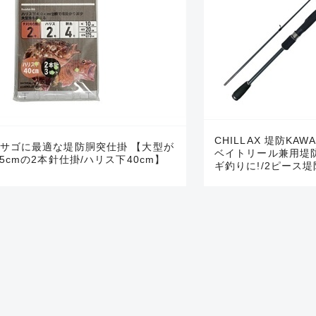
いません。 状態は写真にてご
CHILLAX 堤防KA
サゴに最適な堤防胴突仕掛 【大型が
ベイトリール兼用堤
5cmの2本針仕掛/ハリス下40cm】
ギ釣りに!/2ピース