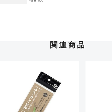
3色 各1個入
使用感や傷は少なく比較的
B+
使用感や傷はあるが全体的
B
関連商品
使用感や傷のある一般的な
C
かなり使用感があり、全体
C-
い品
著しく状態が悪いが使用は
D
品も含む