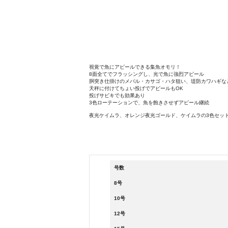
視覚で魚にアピールできる集魚オモリ！
8面全てでフラッシングし、光で魚に強烈アピール
胴突き仕掛けのメバル・カサゴ・ハタ狙い、堤防カワハギな
天秤に付けてちょい投げでアピールもOK
投げサビキでも効果あり
3色ローテーションで、魚を飽きさせずアピール継続
夜光ケイムラ、オレンジ夜光ゴールド、ケイムラの3色セッ
良
号数
8号
10号
12号