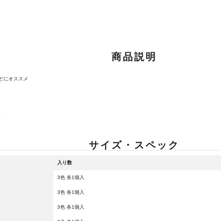
商品説明
どにオススメ
ランクとは？
ト
新古品（メーカー問屋から
サイズ・スペック
品）
SA
※店頭展示時の置き傷が付いて
入り数
3色 各1個入
3色 各1個入
傷が極めて少ない極上品
A
3色 各1個入