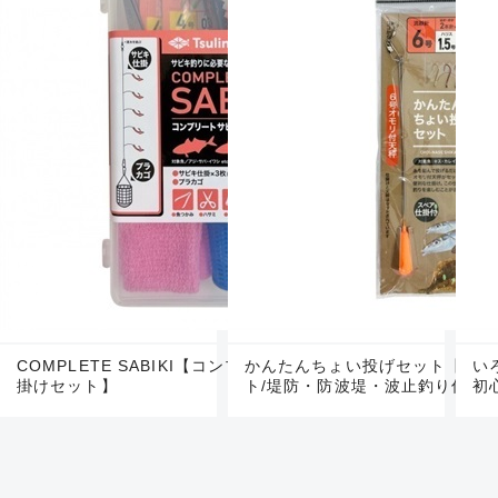
COMPLETE SABIKI【コンプリートサビキ釣り仕
かんたんちょい投げセット【天秤
い
掛けセット】
ト/堤防・防波堤・波止釣り仕掛
初