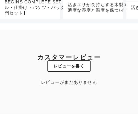
BEGINS COMPLETE SET CAST 【竿・リー
活きエサが長持ちする木製エサ箱
ル・仕掛け・バケツ・バックなどのセット/釣り入
活
適度な湿度と温度を保つ/イソメ
門セット】
カスタマーレビュー
レビューを書く
レビューがまだありません