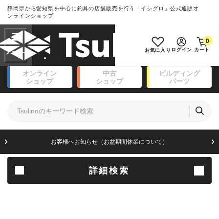
静岡県から愛知県を中心に釣具の店舗販売を行う「イシグロ」公式通販オ
ランクとは？
ンラインショップ
フリーワード
0
SA
ログイン
カート
お気に入り
新古品（メーカー問屋から仕
オンライン
中古
ビルディング
入れた未使用品）
良
ショップ
ショップ
パーツ
商品カテゴリ
※店頭展示時の置き傷が付いている
ものも含む
竿・ルアーロッド(111)
リール・カスタムパーツ(14)
竿リールセット(41)
A
ルアー・エギ(171)
お客様へお知らせ（お盆期間休業について）
傷が極めて少ない極上品
フィッシングアパレル(174)
ライン・ハリス・道糸(8)
針・仕掛(156)
詳細検索
B+
エサ(31)
釣り用品・小物(183)
使用感や傷は少なく比較的美
ボックス・ケース・バッカン(49)
品
アウトドア(16)
調理用品・調味料(16)