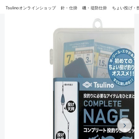
Tsulinoオンラインショップ
針・仕掛
磯・堤防仕掛
ちょい投げ・
B
その他
使用感や傷はあるが全体的に
新商品
(18)
綺麗な良品
おすすめ
(0)
C
在庫有のみ
(805)
使用感や傷のある一般的な中
セール
(40)
古品
価格
C-
かなり使用感があり、全体的
に目立つ傷が多い品
この条件で検索する
D
著しく状態が悪いが使用はで