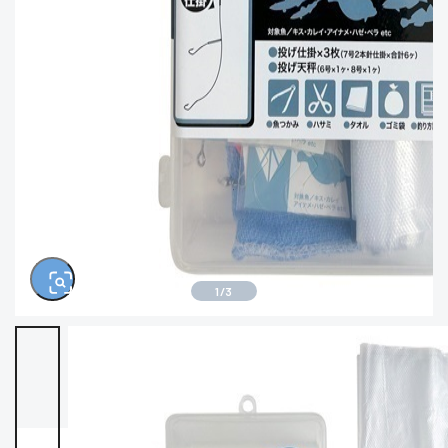
きるもの、改造品も含む
悪
※ルアー、エギ、雑品、その他につきましては
ランク表記はございません。 状態は写真にて
ご確認ください。
1
/
3