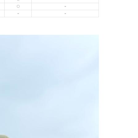
いません。 状態は写真にてご
〇
－
－
－