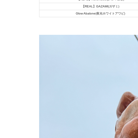
【REAL】GAZAMI(ガザミ)
Glow Abalone(夜光ホワイトアワビ)