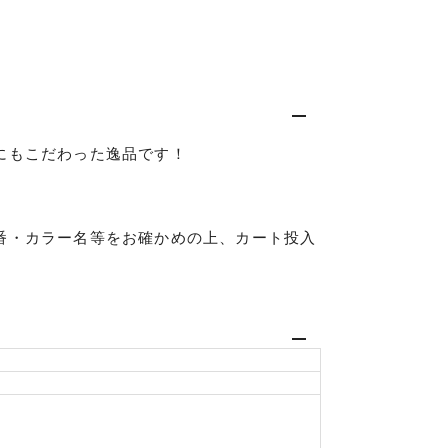
にもこだわった逸品です！
番・カラー名等をお確かめの上、カート投入
仕入れた未使用
いるものも含む