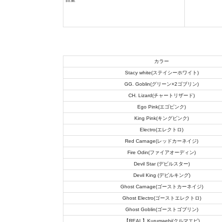
カラー
Stacy white(ステイシーホワイト)
GG. Goblin(グリーン×2ゴブリン)
CH. Lizard(チャートリザード)
Ego Pink(エゴピンク)
King Pink(キングピンク)
Electro(エレクトロ)
Red Carnage(レッドカーネイジ)
Fire Odin(ファイアオーディン)
Devil Star (デビルスター)
Devil King (デビルキング)
Ghost Carnage(ゴーストカーネイジ)
Ghost Electro(ゴーストエレクトロ)
Ghost Goblin(ゴーストゴブリン)
悪
【REAL】Kurumaebi(クルマエビ)