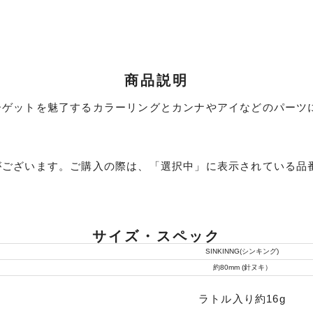
商品説明
ーゲットを魅了するカラーリングとカンナやアイなどのパーツ
ランクとは？
がございます。ご購入の際は、「選択中」に表示されている品
新古品（メーカー問屋から
品）
SA
※店頭展示時の置き傷が付いて
サイズ・スペック
SINKINNG(シンキング)
約80mm (針ヌキ）
傷が極めて少ない極上品
A
ラトル入り約16g