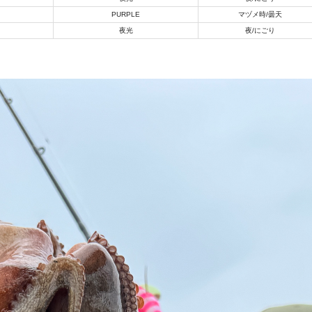
※ルアー、エギ、雑品、その他につきましてはランク表記はござ
PURPLE
マヅメ時/曇天
確認ください。
夜光
夜/にごり