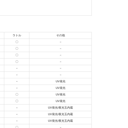
美品
に綺麗な良品
ラトル
その他
〇
－
〇
－
〇
－
中古品
〇
－
－
－
－
－
的に目立つ傷が多
－
UV発光
－
UV発光
〇
UV発光
〇
UV発光
できるもの、改造
－
UV発光/夜光玉内蔵
－
UV発光/夜光玉内蔵
－
UV発光/夜光玉内蔵
〇
－