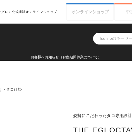
オンライン
ショップ
中
シグロ」公式通販オンラインショップ
お客様へお知らせ（お盆期間休業について）
け・タコ仕掛
姿勢にこだわったタコ専用設
THE EGI OCTA