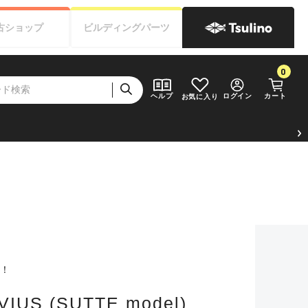
古
ショップ
ビルディング
パーツ
0
ログイン
カート
ヘルプ
お気に入り
計！
VIUS (SUTTE model)