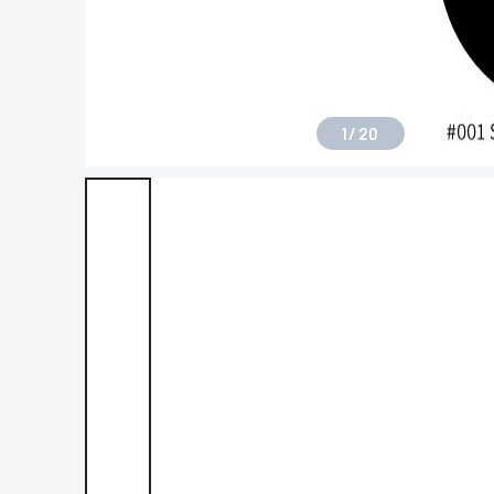
1
/
20