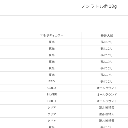
ノンラトル約18g
使用感や傷は少なく比較的
B+
使用感や傷はあるが全体的
B
下地/ボディカラー
昼夜/天候
夜光
夜/にごり
夜光
夜/にごり
夜光
夜/にごり
使用感や傷のある一般的な
C
夜光
夜/にごり
夜光
夜/にごり
夜光
夜/にごり
かなり使用感があり、全体
RED
夜/にごり
C-
い品
GOLD
オールラウンド
SILVER
オールラウンド
GOLD
オールラウンド
著しく状態が悪いが使用は
クリア
澄み潮/晴天
D
品も含む
クリア
澄み潮/晴天
クリア
澄み潮/晴天
夜光
夜/にごり