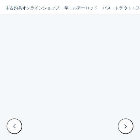
イシグロ鳴海店
中古釣具オンラインショップ
竿・ルアーロッド
バス・トラウト・フ
B
イシグロフレスポ鈴鹿店
使用感や傷はあるが全体的に
イシグロ津高茶屋店
綺麗な良品
イシグロ西春店
C
イシグロ中川かの里店
使用感や傷のある一般的な中
イシグロカインズモール彦根店
古品
イシグロ静岡中吉田店
C-
イシグロ名東引山店
かなり使用感があり、全体的
イシグロ豊田店
に目立つ傷が多い品
イシグロ豊橋向山店
イシグロ岐阜店
D
イシグロ高林店
著しく状態が悪いが使用はで