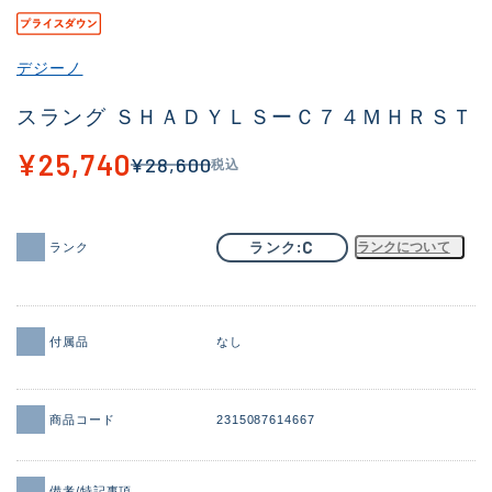
その他
デジーノ
新商品
(2059)
スラング ＳＨＡＤＹＬＳーＣ７４ＭＨＲＳＴ
おすすめ
(182)
¥25,740
¥28,600
税込
値下げ品
(14298)
OH済
(945)
C
ランク
ランクについて
ランク
DCチェック済
(1340)
在庫有のみ
(21890)
価格
付属品
なし
商品コード
2315087614667
この条件で検索する
備考/特記事項