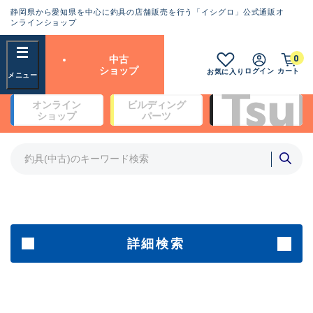
静岡県から愛知県を中心に釣具の店舗販売を行う「イシグロ」公式通販オ
ランクとは？
ンラインショップ
フリーワード
0
中古
SA
ショップ
ログイン
カート
お気に入り
新古品（メーカー問屋から仕
オンライン
ビルディング
入れた未使用品）
良
ショップ
パーツ
商品カテゴリ
※店頭展示時の置き傷が付いている
ものも含む
竿・ルアーロッド(5)
竿・ルアーロッド(64525)
リール・カスタムパーツ(35810)
A
ルアー・エギ(1816)
傷が極めて少ない極上品
その他・雑品(1074)
メーカー
詳細検索
B+
使用感や傷は少なく比較的美
店舗
品