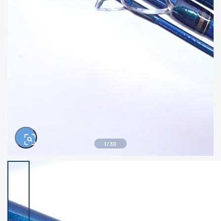
きるもの、改造品も含む
悪
イシグロ西尾店
イシグロ三河安城店
※ルアー、エギ、雑品、その他につきましては
ランク表記はございません。 状態は写真にて
ご確認ください。
イシグロ岡崎大樹寺店
イシグロ半田店
イシグロ岡崎若松店
イシグロ焼津店
イシグロ掛川店
イシグロ沼津店
1
/
30
イシグロ駿東柿田川店
イシグロ豊川店
イシグロ磐田店
イシグロ富士店