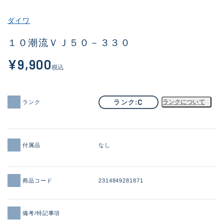
その他
ダイワ
新商品
(1886)
１０潮流ＶＪ５０－３３０
おすすめ
(156)
¥9,900
税込
値下げ品
(14303)
OH済
(936)
C
ランク
ランクについて
ランク
DCチェック済
(1336)
在庫有のみ
(22079)
付属品
なし
価格
商品コード
2314849281871
この条件で検索する
備考/特記事項