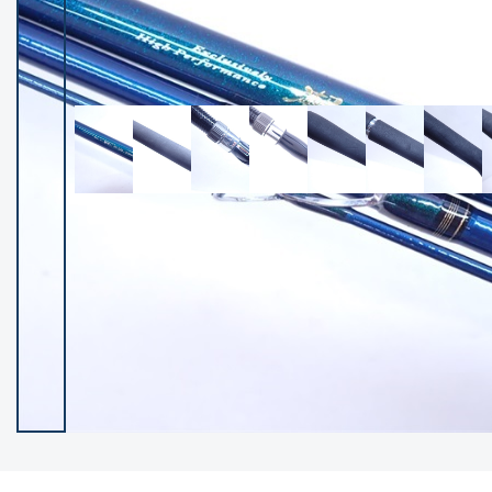
イシグロ御殿場店
イシグロ伊東店
ランク
(102237)
SA
(2950)
A
(17300)
B+
(12281)
B
(21962)
C
(38766)
C-
(5142)
D
(2197)
ランクについて