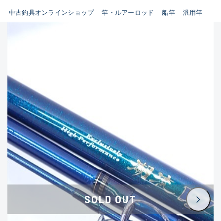
イシグロ鳴海店
中古釣具オンラインショップ
竿・ルアーロッド
船竿
汎用竿
B
イシグロフレスポ鈴鹿店
使用感や傷はあるが全体的に
イシグロ津高茶屋店
綺麗な良品
イシグロ西春店
C
イシグロカインズモール彦根店
使用感や傷のある一般的な中
イシグロ中川かの里店
古品
イシグロ静岡中吉田店
C-
イシグロ名東引山店
かなり使用感があり、全体的
イシグロ豊田店
に目立つ傷が多い品
イシグロ豊橋向山店
イシグロ岐阜店
D
SOLD OUT
イシグロ高林店
著しく状態が悪いが使用はで