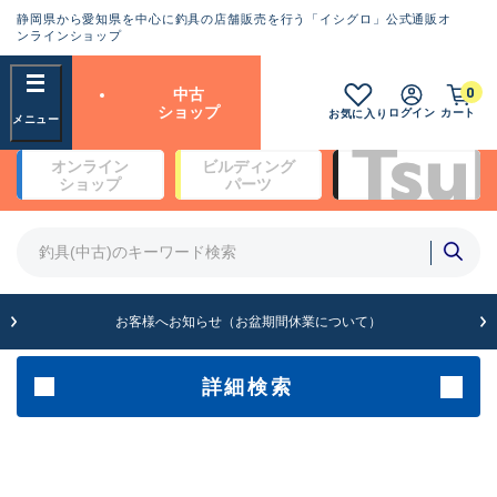
静岡県から愛知県を中心に釣具の店舗販売を行う「イシグロ」公式通販オ
ランクとは？
ンラインショップ
フリーワード
0
中古
SA
ショップ
ログイン
カート
お気に入り
新古品（メーカー問屋から仕
オンライン
ビルディング
入れた未使用品）
良
ショップ
パーツ
商品カテゴリ
※店頭展示時の置き傷が付いている
ものも含む
竿・ルアーロッド(4)
竿・ルアーロッド(64262)
リール・カスタムパーツ(35650)
A
ルアー・エギ(1807)
お客様へお知らせ（お盆期間休業について）
傷が極めて少ない極上品
その他・雑品(1061)
メーカー
詳細検索
B+
使用感や傷は少なく比較的美
店舗
品