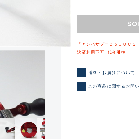
SO
「アンバサダー５５００ＣＳ
決済利用不可: 代金引換
ランクとは？
送料・お届けについて
この商品に関するお問
新古品（メーカー問屋から
品）
SA
※店頭展示時の置き傷が付いて
傷が極めて少ない極上品
A