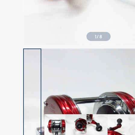
1
/
8
良