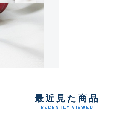
使用感や傷は少なく比較的
B+
使用感や傷はあるが全体的
B
使用感や傷のある一般的な
C
かなり使用感があり、全体
最近見た商品
C-
い品
RECENTLY VIEWED
著しく状態が悪いが使用は
D
品も含む