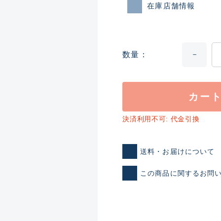
在庫店舗情報
数量
カー
ランクとは？
決済利用不可: 代金引換
送料・お届けについて
新古品（メーカー問屋から
この商品に関するお問
品）
SA
※店頭展示時の置き傷が付いて