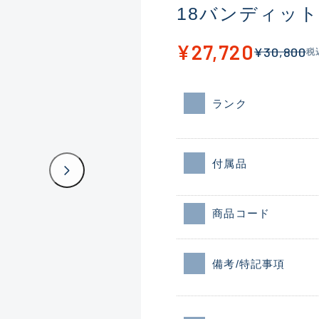
18バンディット
¥27,720
¥30,800
税
ランク
付属品
商品コード
備考/特記事項