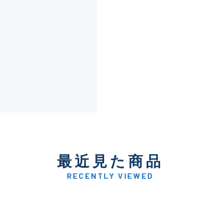
傷が極めて少ない極上品
A
使用感や傷は少なく比較的
B+
使用感や傷はあるが全体的
B
使用感や傷のある一般的な
C
最近見た商品
かなり使用感があり、全体
C-
い品
RECENTLY VIEWED
著しく状態が悪いが使用は
D
品も含む