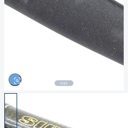
きるもの、改造品も含む
悪
イシグロ高林店
イシグロ三河安城店
※ルアー、エギ、雑品、その他につきましては
ランク表記はございません。 状態は写真にて
ご確認ください。
イシグロ岡崎大樹寺店
イシグロ半田店
イシグロ岡崎若松店
イシグロ焼津店
イシグロ掛川店
イシグロ沼津店
1
/
27
イシグロ駿東柿田川店
イシグロ豊川店
イシグロ磐田店
イシグロ富士店