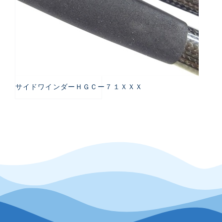
サイドワインダーＨＧＣー７１ＸＸＸ