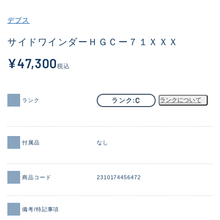
その他
デプス
新商品
(1885)
サイドワインダーＨＧＣー７１ＸＸＸ
おすすめ
(170)
¥47,300
税込
値下げ品
(14306)
OH済
(933)
C
ランク
ランクについて
ランク
DCチェック済
(1329)
在庫有のみ
(22149)
付属品
なし
価格
商品コード
2310174456472
この条件で検索する
備考/特記事項