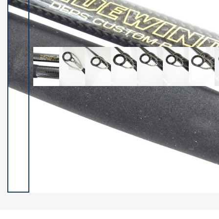
イシグロ御殿場店
イシグロ伊東店
ランク
(102013)
SA
(2941)
A
(17258)
B+
(12262)
B
(21927)
C
(38673)
C-
(5129)
D
(2186)
ランクについて