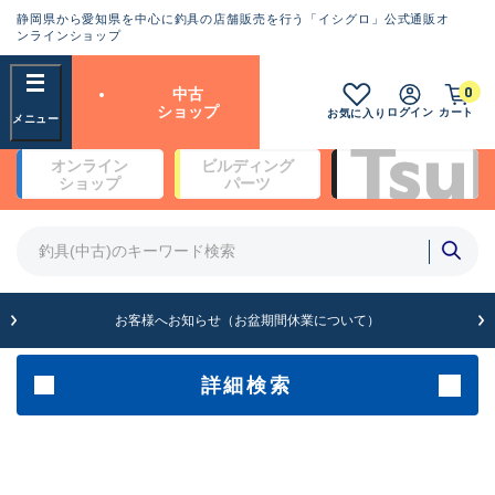
静岡県から愛知県を中心に釣具の店舗販売を行う「イシグロ」公式通販オ
ランクとは？
ンラインショップ
フリーワード
0
中古
SA
ショップ
ログイン
カート
お気に入り
新古品（メーカー問屋から仕
オンライン
ビルディング
入れた未使用品）
良
ショップ
パーツ
商品カテゴリ
※店頭展示時の置き傷が付いている
ものも含む
竿・ルアーロッド(4)
竿・ルアーロッド(64115)
リール・カスタムパーツ(35573)
A
ルアー・エギ(1807)
お客様へお知らせ（お盆期間休業について）
傷が極めて少ない極上品
その他・雑品(1061)
メーカー
詳細検索
B+
使用感や傷は少なく比較的美
店舗
品