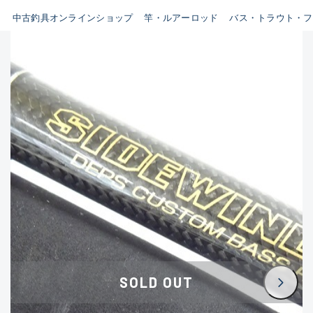
イシグロ鳴海店
中古釣具オンラインショップ
竿・ルアーロッド
バス・トラウト・フ
B
イシグロフレスポ鈴鹿店
使用感や傷はあるが全体的に
イシグロ津高茶屋店
綺麗な良品
イシグロ西春店
C
イシグロ中川かの里店
使用感や傷のある一般的な中
イシグロカインズモール彦根店
古品
イシグロ静岡中吉田店
C-
イシグロ名東引山店
かなり使用感があり、全体的
イシグロ豊田店
に目立つ傷が多い品
イシグロ豊橋向山店
イシグロ岐阜店
D
SOLD OUT
イシグロ西尾店
著しく状態が悪いが使用はで