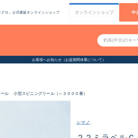
オンライン
ショップ
中
シグロ」公式通販オンラインショップ
お客様へお知らせ（お盆期間休業について）
リール
小型スピニングリール（～３０００番）
シマノ
２２ミラベルＣ