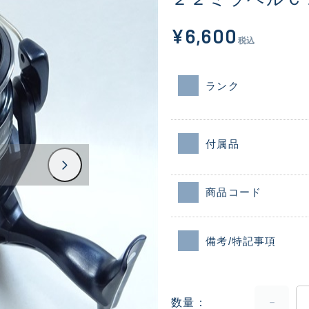
¥6,600
税込
ランク
付属品
商品コード
備考/特記事項
数量