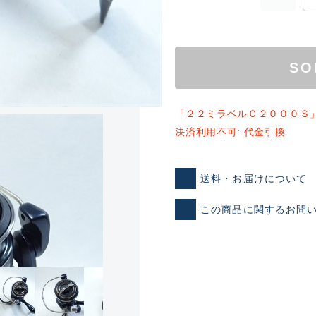
SO
「２２ミラベルＣ２０００Ｓ
決済利用不可: 代金引換
ランクとは？
送料・お届けについて
この商品に関するお問
新古品（メーカー問屋から
品）
SA
※店頭展示時の置き傷が付いて
傷が極めて少ない極上品
A