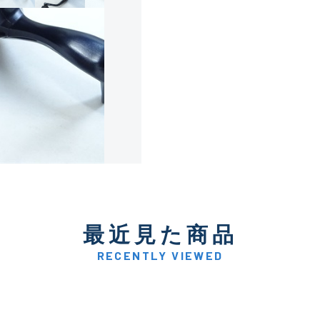
使用感や傷は少なく比較的
B+
使用感や傷はあるが全体的
B
使用感や傷のある一般的な
C
かなり使用感があり、全体
最近見た商品
C-
い品
RECENTLY VIEWED
著しく状態が悪いが使用は
D
品も含む