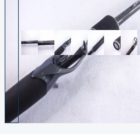
イシグロ御殿場店
イシグロ伊東店
ランク
(102401)
SA
(2953)
A
(17319)
B+
(12301)
B
(21990)
C
(38837)
C-
(5150)
D
(2205)
ランクについて