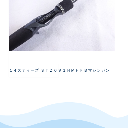
１４スティーズ ＳＴＺ６９１ＨＭＨＦＢマシンガン