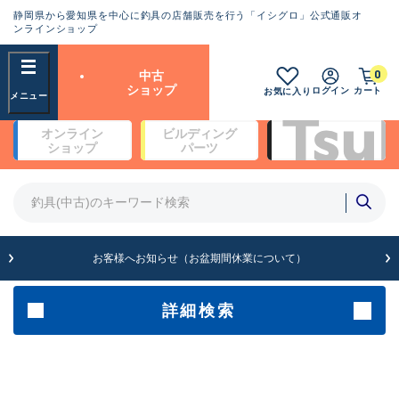
静岡県から愛知県を中心に釣具の店舗販売を行う「イシグロ」公式通販オ
ランクとは？
ンラインショップ
フリーワード
0
中古
SA
ショップ
ログイン
カート
お気に入り
新古品（メーカー問屋から仕
オンライン
ビルディング
入れた未使用品）
良
ショップ
パーツ
商品カテゴリ
※店頭展示時の置き傷が付いている
ものも含む
竿・ルアーロッド(4)
竿・ルアーロッド(64370)
リール・カスタムパーツ(35700)
A
ルアー・エギ(1811)
お客様へお知らせ（お盆期間休業について）
傷が極めて少ない極上品
その他・雑品(1063)
メーカー
詳細検索
B+
使用感や傷は少なく比較的美
店舗
品