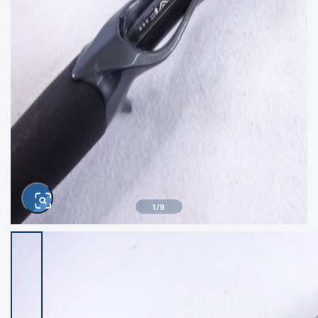
きるもの、改造品も含む
悪
イシグロ西尾店
イシグロ三河安城店
※ルアー、エギ、雑品、その他につきましては
ランク表記はございません。 状態は写真にて
ご確認ください。
イシグロ半田店
イシグロ岡崎大樹寺店
イシグロ岡崎若松店
イシグロ焼津店
イシグロ掛川店
イシグロ沼津店
1
/
9
イシグロ駿東柿田川店
イシグロ豊川店
イシグロ磐田店
イシグロ富士店