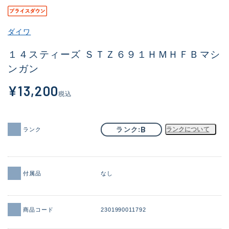
その他
ダイワ
新商品
(1957)
１４スティーズ ＳＴＺ６９１ＨＭＨＦＢマシ
おすすめ
(164)
ンガン
値下げ品
(14301)
¥13,200
税込
OH済
(936)
DCチェック済
(1337)
B
ランク
ランクについて
ランク
在庫有のみ
(21973)
価格
付属品
なし
この条件で検索する
商品コード
2301990011792