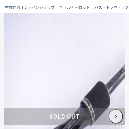
イシグロ鳴海店
中古釣具オンラインショップ
竿・ルアーロッド
バス・トラウト・フ
B
イシグロフレスポ鈴鹿店
使用感や傷はあるが全体的に
イシグロ津高茶屋店
綺麗な良品
イシグロ西春店
C
イシグロ中川かの里店
使用感や傷のある一般的な中
イシグロカインズモール彦根店
古品
イシグロ静岡中吉田店
C-
イシグロ名東引山店
かなり使用感があり、全体的
イシグロ豊田店
に目立つ傷が多い品
イシグロ豊橋向山店
イシグロ岐阜店
D
SOLD OUT
イシグロ高林店
著しく状態が悪いが使用はで