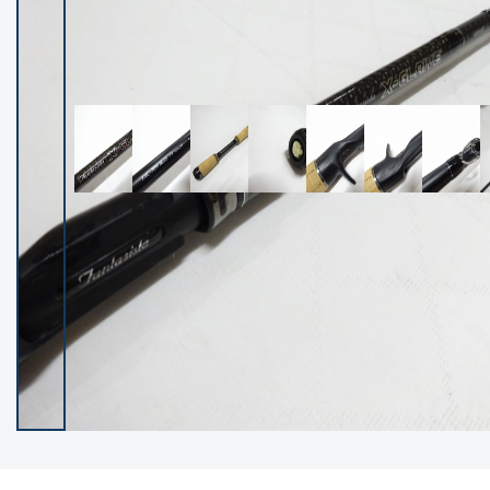
イシグロ御殿場店
イシグロ伊東店
ランク
(102119)
SA
(2946)
A
(17275)
B+
(12268)
B
(21943)
C
(38721)
C-
(5135)
D
(2192)
ランクについて