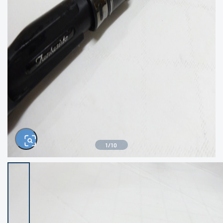
きるもの、改造品も含む
悪
イシグロ西尾店
イシグロ三河安城店
※ルアー、エギ、雑品、その他につきましては
ランク表記はございません。 状態は写真にて
ご確認ください。
イシグロ岡崎大樹寺店
イシグロ半田店
イシグロ岡崎若松店
イシグロ焼津店
イシグロ掛川店
イシグロ沼津店
1
/
10
イシグロ駿東柿田川店
イシグロ豊川店
イシグロ磐田店
イシグロ富士店