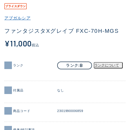
その他
アブガルシア
新商品
(1851)
ファンタジスタXグレイブ FXC-70H-MGS
おすすめ
(160)
¥11,000
値下げ品
(14305)
税込
OH済
(933)
B
ランク
ランクについて
ランク
DCチェック済
(1328)
在庫有のみ
(22149)
価格
付属品
なし
商品コード
2301990006859
この条件で検索する
備考/特記事項