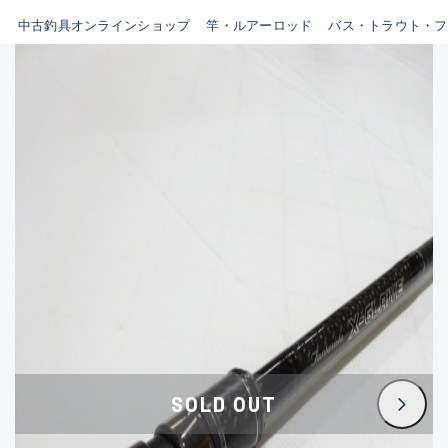
イシグロ鳴海店
中古釣具オンラインショップ
竿・ルアーロッド
バス・トラウト・フ
B
イシグロフレスポ鈴鹿店
使用感や傷はあるが全体的に
イシグロ津高茶屋店
綺麗な良品
イシグロ西春店
C
イシグロ中川かの里店
使用感や傷のある一般的な中
イシグロカインズモール彦根店
古品
イシグロ静岡中吉田店
C-
イシグロ名東引山店
かなり使用感があり、全体的
イシグロ豊田店
に目立つ傷が多い品
イシグロ豊橋向山店
イシグロ岐阜店
D
SOLD OUT
イシグロ高林店
著しく状態が悪いが使用はで