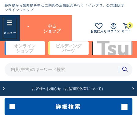
静岡県から愛知県を中心に釣具の店舗販売を行う「イシグロ」公式通販オ
ランクとは？
ンラインショップ
フリーワード
0
中古
SA
ショップ
ログイン
カート
お気に入り
新古品（メーカー問屋から仕
オンライン
ビルディング
入れた未使用品）
良
ショップ
パーツ
商品カテゴリ
※店頭展示時の置き傷が付いている
ものも含む
竿・ルアーロッド(4)
竿・ルアーロッド(64190)
リール・カスタムパーツ(35604)
A
ルアー・エギ(1807)
お客様へお知らせ（お盆期間休業について）
傷が極めて少ない極上品
その他・雑品(1061)
メーカー
詳細検索
B+
使用感や傷は少なく比較的美
店舗
品