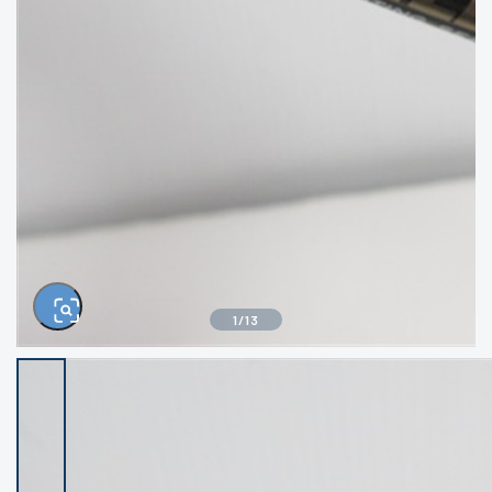
きるもの、改造品も含む
悪
イシグロ西尾店
イシグロ三河安城店
※ルアー、エギ、雑品、その他につきましては
ランク表記はございません。 状態は写真にて
ご確認ください。
イシグロ半田店
イシグロ岡崎大樹寺店
イシグロ岡崎若松店
イシグロ焼津店
イシグロ掛川店
イシグロ沼津店
1
/
13
イシグロ駿東柿田川店
イシグロ磐田店
イシグロ豊川店
イシグロ富士店