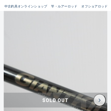
イシグロ鳴海店
中古釣具オンラインショップ
竿・ルアーロッド
オフショアロッド
B
イシグロフレスポ鈴鹿店
使用感や傷はあるが全体的に
イシグロ津高茶屋店
綺麗な良品
イシグロ西春店
C
イシグロ中川かの里店
使用感や傷のある一般的な中
イシグロカインズモール彦根店
古品
イシグロ静岡中吉田店
C-
イシグロ名東引山店
かなり使用感があり、全体的
イシグロ豊田店
に目立つ傷が多い品
イシグロ豊橋向山店
イシグロ岐阜店
D
SOLD OUT
イシグロ高林店
著しく状態が悪いが使用はで