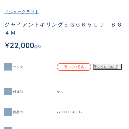
その他
メジャークラフト
新商品
(1956)
ジャイアントキリング５ＧＧＫ５ＬＪ－Ｂ６
４Ｍ
おすすめ
(164)
¥22,000
値下げ品
(14301)
税込
OH済
(936)
DCチェック済
(1337)
SA
ランク
ランクについて
ランク
在庫有のみ
(21991)
価格
付属品
なし
商品コード
2200000049612
この条件で検索する