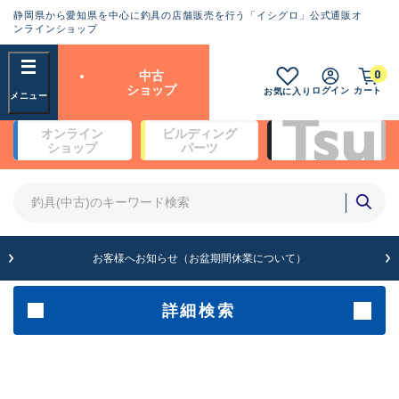
静岡県から愛知県を中心に釣具の店舗販売を行う「イシグロ」公式通販オ
ランクとは？
ンラインショップ
フリーワード
0
中古
SA
ショップ
ログイン
カート
お気に入り
新古品（メーカー問屋から仕
オンライン
ビルディング
入れた未使用品）
良
ショップ
パーツ
商品カテゴリ
※店頭展示時の置き傷が付いている
ものも含む
竿・ルアーロッド(4)
竿・ルアーロッド(64369)
リール・カスタムパーツ(35700)
A
ルアー・エギ(1811)
お客様へお知らせ（お盆期間休業について）
傷が極めて少ない極上品
その他・雑品(1063)
メーカー
詳細検索
B+
使用感や傷は少なく比較的美
店舗
品