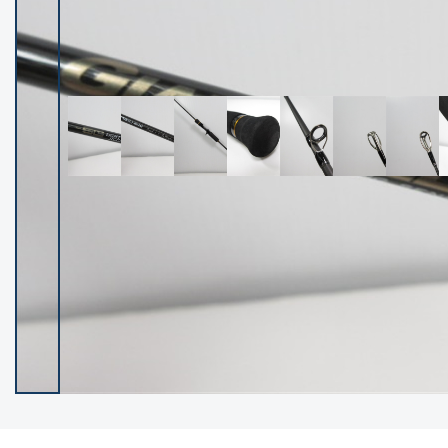
イシグロ御殿場店
イシグロ伊東店
ランク
(102400)
SA
(2953)
A
(17318)
B+
(12301)
B
(21990)
C
(38837)
C-
(5150)
D
(2205)
ランクについて