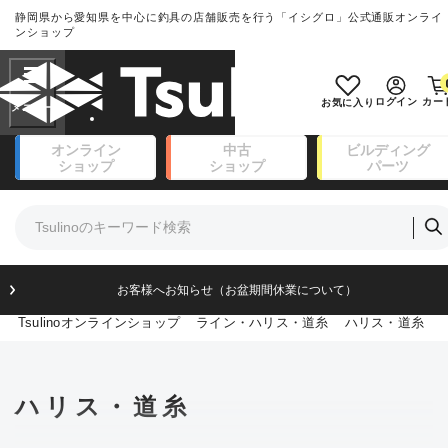
静岡県から愛知県を中心に釣具の店舗販売を行う「イシグロ」公式通販オンライ
ランクとは？
ンショップ
フリーワード
SA
ログイン
カー
お気に入り
新古品（メーカー問屋から仕入れ
オンライン
中古
ビルディング
良
た未使用品）
ショップ
ショップ
パーツ
商品カテゴリ
※店頭展示時の置き傷が付いているも
のも含む
竿・ルアーロッド(111)
リール・カスタムパーツ(14)
竿リールセット(41)
A
ルアー・エギ(171)
フィッシングアパレル(174)
お客様へお知らせ（お盆期間休業について）
傷が極めて少ない極上品
ライン・ハリス・道糸(8)
Tsulinoオンラインショップ
ライン・ハリス・道糸
ハリス・道糸
針・仕掛(156)
エサ(31)
B+
釣り用品・小物(183)
ボックス・ケース・バッカン(49)
使用感や傷は少なく比較的美品
ハリス・道糸
アウトドア(16)
調理用品・調味料(16)