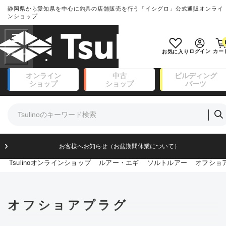
静岡県から愛知県を中心に釣具の店舗販売を行う「イシグロ」公式通販オンライ
ランクとは？
ンショップ
フリーワード
SA
ログイン
カー
お気に入り
新古品（メーカー問屋から仕入れ
オンライン
中古
ビルディング
良
た未使用品）
ショップ
ショップ
パーツ
商品カテゴリ
※店頭展示時の置き傷が付いているも
のも含む
竿・ルアーロッド(111)
リール・カスタムパーツ(14)
竿リールセット(41)
A
ルアー・エギ(171)
フィッシングアパレル(174)
お客様へお知らせ（お盆期間休業について）
傷が極めて少ない極上品
ライン・ハリス・道糸(8)
Tsulinoオンラインショップ
ルアー・エギ
ソルトルアー
オフショ
針・仕掛(156)
エサ(31)
B+
釣り用品・小物(183)
ボックス・ケース・バッカン(49)
使用感や傷は少なく比較的美品
オフショアプラグ
アウトドア(16)
調理用品・調味料(16)