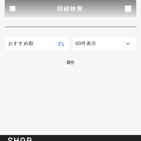
B
その他
詳細検索
使用感や傷はあるが全体的に綺麗
な良品
新商品
(0)
おすすめ
(0)
C
おすすめ順
60件表示
在庫有のみ
(0)
使用感や傷のある一般的な中古品
セール
(0)
0
件
価格
C-
かなり使用感があり、全体的に目
立つ傷が多い品
この条件で検索する
D
著しく状態が悪いが使用はできる
もの、改造品も含む
悪
SHOP