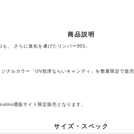
商品説明
つも、 さらに進化を遂げたリンバー95S。
ランクとは？
noオリジナルカラー「UV焼津ならいキャンディ」を数量限定で
。
新古品（メーカー問屋から
品）
SA
※店頭展示時の置き傷が付いて
ulino通販サイト限定販売となります。
傷が極めて少ない極上品
A
サイズ・スペック