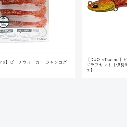
いません。 状態は写真にてご
【DUO ×Tsuli
ino】ビーチウォーカー ジャンゴグ
グラブセット【伊勢湾
ュ】