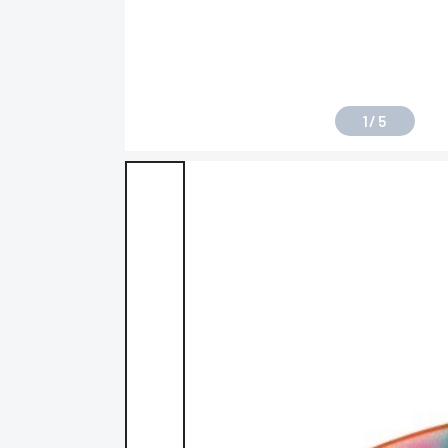
1
/
5