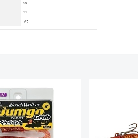
95
美品
21
＃5
に綺麗な良品
中古品
的に目立つ傷が多
できるもの、改造