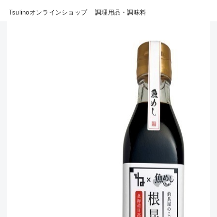
Tsulinoオンラインショップ
調理用品・調味料
B
その他
使用感や傷はあるが全体的に
新商品
(18)
綺麗な良品
おすすめ
(0)
C
在庫有のみ
(807)
使用感や傷のある一般的な中
セール
(40)
古品
価格
C-
かなり使用感があり、全体的
に目立つ傷が多い品
この条件で検索する
D
著しく状態が悪いが使用はで