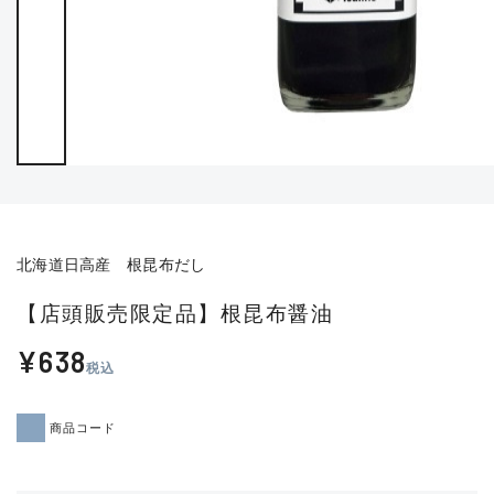
北海道日高産 根昆布だし
【店頭販売限定品】根昆布醤油
¥638
税込
商品コード