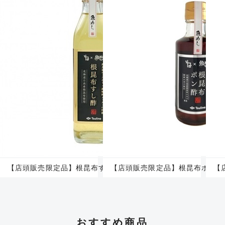
【店頭販売限定品】根昆布すし酢
【店頭販売限定品】根昆布ポン酢
【
おすすめ商品