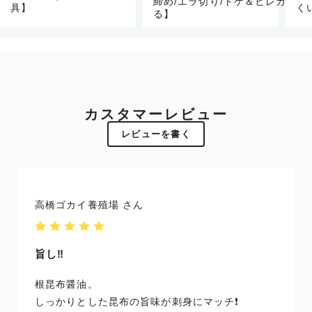
締め/エラ切り/トゲ＆ヒレカット
具】
く
る】
カスタマーレビュー
レビューを書く
高橋ゴカイ養殖場
旨し‼️
根昆布醤油。
しっかりとした昆布の旨味が刺身にマッチ❗️