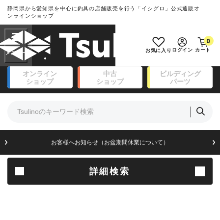
静岡県から愛知県を中心に釣具の店舗販売を行う「イシグロ」公式通販オ
ランクとは？
ンラインショップ
フリーワード
0
SA
ログイン
カート
お気に入り
新古品（メーカー問屋から仕
オンライン
中古
ビルディング
入れた未使用品）
良
ショップ
ショップ
パーツ
商品カテゴリ
※店頭展示時の置き傷が付いている
ものも含む
竿・ルアーロッド(111)
リール・カスタムパーツ(14)
竿リールセット(41)
A
ルアー・エギ(171)
お客様へお知らせ（お盆期間休業について）
傷が極めて少ない極上品
フィッシングアパレル(174)
ライン・ハリス・道糸(8)
針・仕掛(156)
詳細検索
B+
エサ(31)
釣り用品・小物(183)
使用感や傷は少なく比較的美
ボックス・ケース・バッカン(49)
品
アウトドア(16)
調理用品・調味料(16)