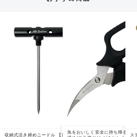
魚をおいしく安全に持ち帰る活き
収納式活き締めニードル 【脳〆専用ニードル/〆
ス