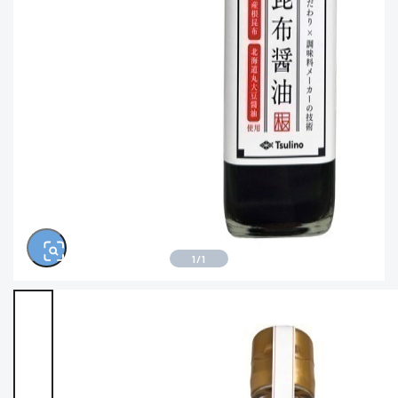
きるもの、改造品も含む
悪
※ルアー、エギ、雑品、その他につきましては
ランク表記はございません。 状態は写真にて
ご確認ください。
1
/
1