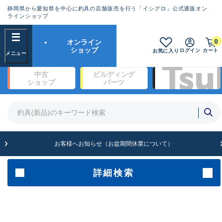
静岡県から愛知県を中心に釣具の店舗販売を行う「イシグロ」公式通販オン
ランクとは？
ラインショップ
フリーワード
0
オンライン
SA
ショップ
ログイン
カート
お気に入り
新古品（メーカー問屋から仕入
中古
ビルディング
れた未使用品）
良
ショップ
パーツ
商品カテゴリ
※店頭展示時の置き傷が付いている
ものも含む
竿・ルアーロッド(1326)
リール・カスタムパーツ(342)
竿リールセット(2)
A
ルアー・エギ(1929)
お客様へお知らせ（お盆期間休業について）
傷が極めて少ない極上品
ライン・ハリス・道糸(761)
針・仕掛(319)
詳細検索
メーカー
B+
使用感や傷は少なく比較的美品
その他