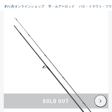
B
釣り具オンラインショップ
竿・ルアーロッド
バス・トラウト・フラ
新商品
(35)
使用感や傷はあるが全体的に綺
麗な良品
おすすめ
(0)
在庫有のみ
(3398)
C
セール
(224)
使用感や傷のある一般的な中古
価格
品
C-
かなり使用感があり、全体的に
この条件で検索する
目立つ傷が多い品
D
SOLD OUT
著しく状態が悪いが使用はでき
るもの、改造品も含む
悪