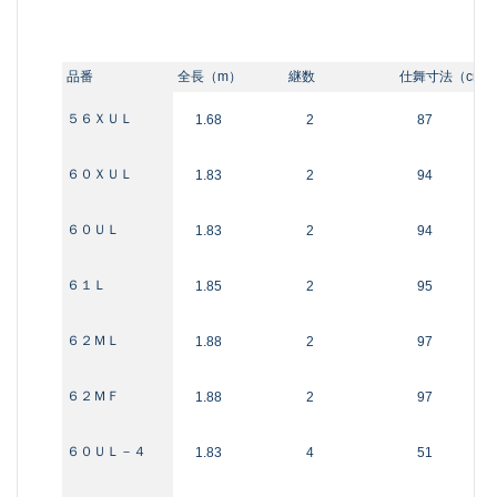
品番
全長（m）
継数
仕舞寸法（cm）
５６ＸＵＬ
1.68
2
87
６０ＸＵＬ
1.83
2
94
６０ＵＬ
1.83
2
94
６１Ｌ
1.85
2
95
６２ＭＬ
1.88
2
97
６２ＭＦ
1.88
2
97
６０ＵＬ－４
1.83
4
51