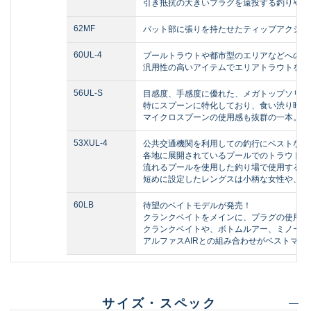
引き抵抗の大きいプラグを遠投する釣りや、
62MF
バット部に張りを持たせたティップアクショ
60UL-4
プールトラウトや都市型のエリアなどへの電
汎用性の高いアイテムでエリアトラウトを身
56UL-S
目感度、手感度に優れた、メガトップソリッ
特にスプーンに特化しており、食い渋り時で
マイクロスプーンの使用感も抜群の一本。
53XUL-4
公共交通機関を利用しての釣行にベストな4
各地に展開されているプールでのトラウトフ
流れるプールを使用した釣り場で使用するス
短めに設定したレングスは小柄な女性や、お
60LB
待望のベイトモデルが発売！
クランクベイトをメインに、プラグの使用を
クランクベイトや、ボトムルアー、ミノーの
アルファスAIRとの組み合わせがベストマッ
サイズ・スペック