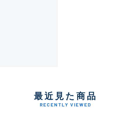
傷が極めて少ない極上品
A
使用感や傷は少なく比較的
B+
使用感や傷はあるが全体的
B
使用感や傷のある一般的な
C
最近見た商品
かなり使用感があり、全体
C-
い品
RECENTLY VIEWED
著しく状態が悪いが使用は
D
品も含む