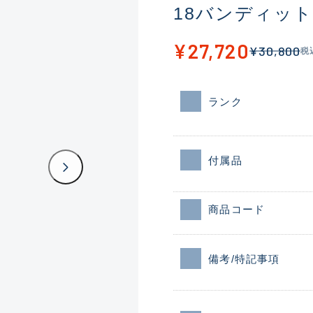
18バンディット
¥27,720
¥30,800
税
ランク
付属品
商品コード
備考/特記事項