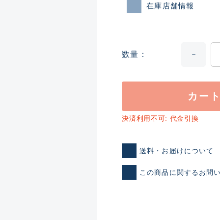
在庫店舗情報
数量
カー
ランクとは？
決済利用不可: 代金引換
送料・お届けについて
新古品（メーカー問屋から
この商品に関するお問
品）
SA
※店頭展示時の置き傷が付いて