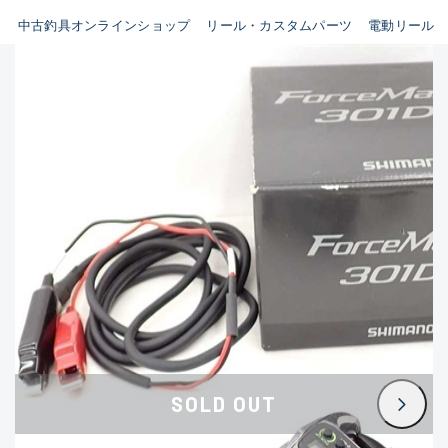
イシグロ鳴海店
中古釣具オンラインショップ
リール・カスタムパーツ
電動リール
B
イシグロフレスポ鈴鹿店
使用感や傷はあるが全体的に
イシグロ津高茶屋店
綺麗な良品
イシグロ西春店
C
イシグロ中川かの里店
使用感や傷のある一般的な中
イシグロカインズモール彦根店
古品
イシグロ静岡中吉田店
C-
イシグロ名東引山店
かなり使用感があり、全体的
イシグロ豊田店
に目立つ傷が多い品
イシグロ豊橋向山店
イシグロ岐阜店
D
SOLD OUT
イシグロ高林店
著しく状態が悪いが使用はで