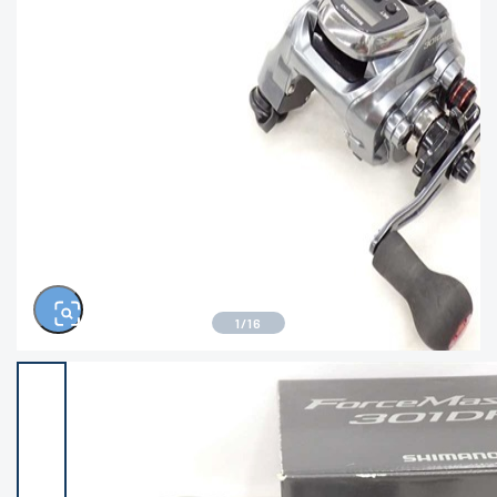
きるもの、改造品も含む
悪
イシグロ西尾店
イシグロ三河安城店
※ルアー、エギ、雑品、その他につきましては
ランク表記はございません。 状態は写真にて
ご確認ください。
イシグロ半田店
イシグロ岡崎大樹寺店
イシグロ岡崎若松店
イシグロ焼津店
イシグロ掛川店
イシグロ沼津店
1
/
16
イシグロ駿東柿田川店
イシグロ磐田店
イシグロ豊川店
イシグロ富士店