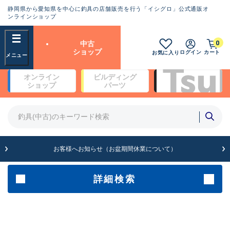
静岡県から愛知県を中心に釣具の店舗販売を行う「イシグロ」公式通販オ
ランクとは？
ンラインショップ
フリーワード
0
中古
SA
ショップ
ログイン
カート
お気に入り
新古品（メーカー問屋から仕
オンライン
ビルディング
入れた未使用品）
良
ショップ
パーツ
商品カテゴリ
※店頭展示時の置き傷が付いている
ものも含む
竿・ルアーロッド(4)
竿・ルアーロッド(64369)
リール・カスタムパーツ(35700)
A
ルアー・エギ(1811)
お客様へお知らせ（お盆期間休業について）
傷が極めて少ない極上品
その他・雑品(1063)
メーカー
詳細検索
B+
使用感や傷は少なく比較的美
店舗
品