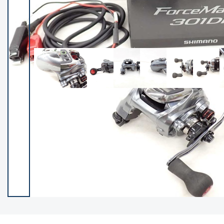
イシグロ御殿場店
イシグロ伊東店
ランク
(102400)
SA
(2953)
A
(17318)
B+
(12301)
B
(21990)
C
(38837)
C-
(5150)
D
(2205)
ランクについて