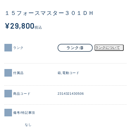
その他
１５フォースマスター３０１ＤＨ
新商品
(1956)
¥29,800
税込
おすすめ
(164)
値下げ品
(14301)
B
ランク
ランクについて
ランク
OH済
(936)
DCチェック済
(1337)
付属品
箱
電動コード
在庫有のみ
(21991)
価格
商品コード
2314321430506
備考/特記事項
この条件で検索する
なし