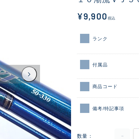
¥9,900
税込
ランク
付属品
商品コード
備考/特記事項
数量