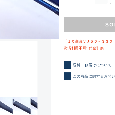
SO
「１０潮流ＶＪ５０－３３０
決済利用不可: 代金引換
ランクとは？
送料・お届けについて
この商品に関するお問
新古品（メーカー問屋から
品）
SA
※店頭展示時の置き傷が付いて
傷が極めて少ない極上品
A