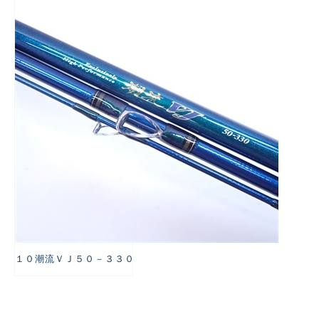
悪
１０潮流ＶＪ５０－３３０