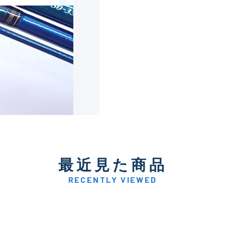
使用感や傷は少なく比較的
B+
使用感や傷はあるが全体的
B
使用感や傷のある一般的な
C
かなり使用感があり、全体
最近見た商品
C-
い品
RECENTLY VIEWED
著しく状態が悪いが使用は
D
品も含む