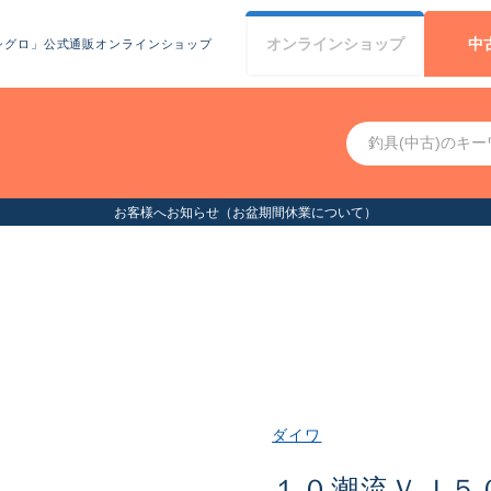
オンライン
ショップ
中
シグロ」公式通販オンラインショップ
お客様へお知らせ（お盆期間休業について）
ダイワ
１０潮流ＶＪ５