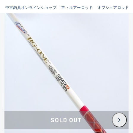
イシグロ鳴海店
中古釣具オンラインショップ
竿・ルアーロッド
オフショアロッド
B
イシグロフレスポ鈴鹿店
使用感や傷はあるが全体的に
イシグロ津高茶屋店
綺麗な良品
イシグロ西春店
C
イシグロカインズモール彦根店
使用感や傷のある一般的な中
イシグロ中川かの里店
古品
イシグロ静岡中吉田店
C-
イシグロ名東引山店
かなり使用感があり、全体的
イシグロ豊田店
に目立つ傷が多い品
イシグロ豊橋向山店
イシグロ岐阜店
D
SOLD OUT
イシグロ高林店
著しく状態が悪いが使用はで