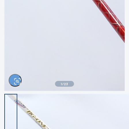
きるもの、改造品も含む
悪
イシグロ西尾店
イシグロ三河安城店
※ルアー、エギ、雑品、その他につきましては
ランク表記はございません。 状態は写真にて
ご確認ください。
イシグロ岡崎大樹寺店
イシグロ半田店
イシグロ岡崎若松店
イシグロ焼津店
イシグロ掛川店
イシグロ沼津店
1
/
23
イシグロ駿東柿田川店
イシグロ豊川店
イシグロ磐田店
イシグロ富士店