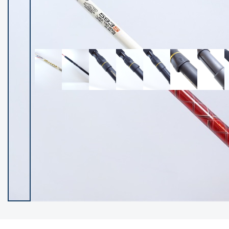
イシグロ御殿場店
イシグロ伊東店
ランク
(102237)
SA
(2950)
A
(17300)
B+
(12281)
B
(21962)
C
(38766)
C-
(5142)
D
(2197)
ランクについて