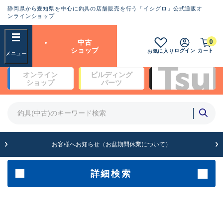
静岡県から愛知県を中心に釣具の店舗販売を行う「イシグロ」公式通販オ
ランクとは？
ンラインショップ
フリーワード
0
中古
SA
ショップ
ログイン
カート
お気に入り
新古品（メーカー問屋から仕
オンライン
ビルディング
入れた未使用品）
良
ショップ
パーツ
商品カテゴリ
※店頭展示時の置き傷が付いている
ものも含む
竿・ルアーロッド(4)
竿・ルアーロッド(64262)
リール・カスタムパーツ(35650)
A
ルアー・エギ(1807)
お客様へお知らせ（お盆期間休業について）
傷が極めて少ない極上品
その他・雑品(1061)
メーカー
詳細検索
B+
使用感や傷は少なく比較的美
店舗
品