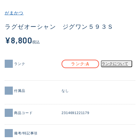
その他
がまかつ
新商品
(1886)
ラグゼオーシャン ジグワン５９３Ｓ
おすすめ
(156)
¥8,800
税込
値下げ品
(14303)
OH済
(936)
A
ランク
ランクについて
ランク
DCチェック済
(1336)
在庫有のみ
(22079)
付属品
なし
価格
商品コード
2314691221179
この条件で検索する
備考/特記事項