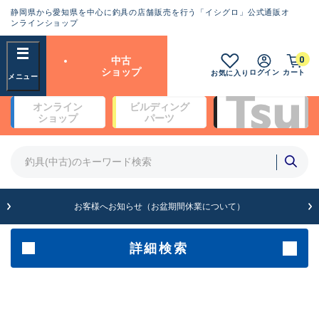
静岡県から愛知県を中心に釣具の店舗販売を行う「イシグロ」公式通販オ
ランクとは？
ンラインショップ
フリーワード
0
中古
SA
ショップ
ログイン
カート
お気に入り
新古品（メーカー問屋から仕
オンライン
ビルディング
入れた未使用品）
良
ショップ
パーツ
商品カテゴリ
※店頭展示時の置き傷が付いている
ものも含む
竿・ルアーロッド(4)
竿・ルアーロッド(64369)
リール・カスタムパーツ(35700)
A
ルアー・エギ(1811)
お客様へお知らせ（お盆期間休業について）
傷が極めて少ない極上品
その他・雑品(1063)
メーカー
詳細検索
B+
使用感や傷は少なく比較的美
店舗
品