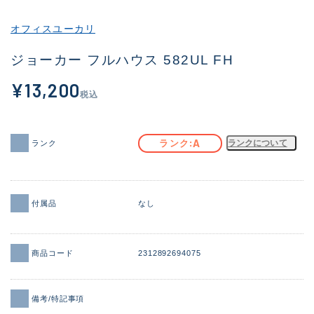
その他
オフィスユーカリ
新商品
(1956)
ジョーカー フルハウス 582UL FH
おすすめ
(164)
¥13,200
税込
値下げ品
(14301)
OH済
(936)
A
ランク
ランクについて
ランク
DCチェック済
(1337)
在庫有のみ
(21991)
付属品
なし
価格
商品コード
2312892694075
この条件で検索する
備考/特記事項