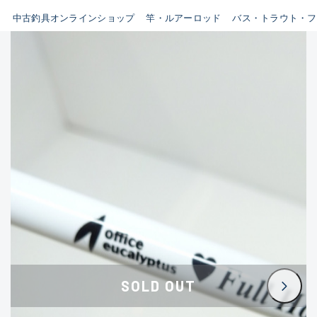
イシグロ鳴海店
中古釣具オンラインショップ
竿・ルアーロッド
バス・トラウト・フ
B
イシグロフレスポ鈴鹿店
使用感や傷はあるが全体的に
イシグロ津高茶屋店
綺麗な良品
イシグロ西春店
C
イシグロ中川かの里店
使用感や傷のある一般的な中
イシグロカインズモール彦根店
古品
イシグロ静岡中吉田店
C-
イシグロ名東引山店
かなり使用感があり、全体的
イシグロ豊田店
に目立つ傷が多い品
イシグロ豊橋向山店
イシグロ岐阜店
D
SOLD OUT
イシグロ高林店
著しく状態が悪いが使用はで