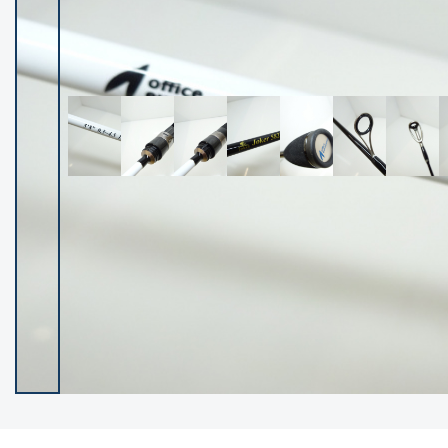
イシグロ御殿場店
イシグロ伊東店
ランク
(102400)
SA
(2953)
A
(17318)
B+
(12301)
B
(21990)
C
(38837)
C-
(5150)
D
(2205)
ランクについて