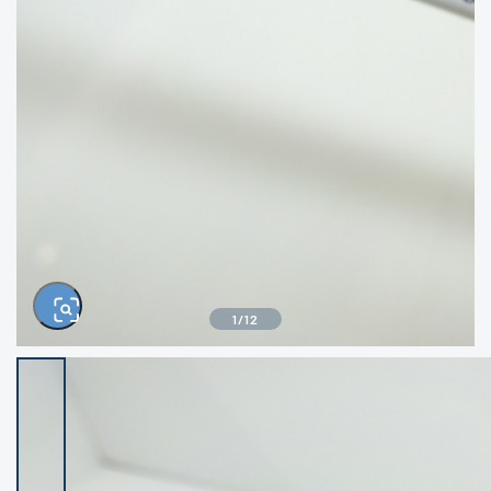
きるもの、改造品も含む
悪
イシグロ西尾店
イシグロ三河安城店
※ルアー、エギ、雑品、その他につきましては
ランク表記はございません。 状態は写真にて
ご確認ください。
イシグロ半田店
イシグロ岡崎大樹寺店
イシグロ岡崎若松店
イシグロ焼津店
イシグロ掛川店
イシグロ沼津店
1
/
12
イシグロ駿東柿田川店
イシグロ磐田店
イシグロ豊川店
イシグロ富士店