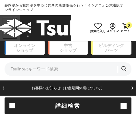
静岡県から愛知県を中心に釣具の店舗販売を行う「イシグロ」公式通販オ
ランクとは？
ンラインショップ
フリーワード
0
SA
ログイン
カート
お気に入り
新古品（メーカー問屋から仕
オンライン
中古
ビルディング
入れた未使用品）
良
ショップ
ショップ
パーツ
商品カテゴリ
※店頭展示時の置き傷が付いている
ものも含む
竿・ルアーロッド(111)
リール・カスタムパーツ(14)
竿リールセット(41)
A
ルアー・エギ(171)
お客様へお知らせ（お盆期間休業について）
傷が極めて少ない極上品
フィッシングアパレル(174)
ライン・ハリス・道糸(8)
針・仕掛(156)
詳細検索
B+
エサ(31)
釣り用品・小物(183)
使用感や傷は少なく比較的美
ボックス・ケース・バッカン(49)
品
アウトドア(16)
調理用品・調味料(16)