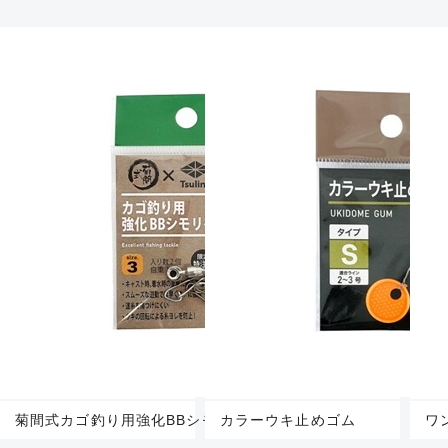
菊間式カゴ釣り用強化BBシモリペット
カラーウキ止めゴム
ワ