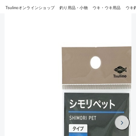
Tsulinoオンラインショップ
釣り用品・小物
ウキ・ウキ用品
ウキ
B
その他
使用感や傷はあるが全体的に
新商品
(18)
綺麗な良品
おすすめ
(0)
C
在庫有のみ
(804)
使用感や傷のある一般的な中
セール
(40)
古品
価格
C-
かなり使用感があり、全体的
に目立つ傷が多い品
この条件で検索する
D
著しく状態が悪いが使用はで