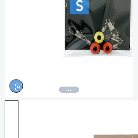
きるもの、改造品も含む
悪
※ルアー、エギ、雑品、その他につきましては
ランク表記はございません。 状態は写真にて
ご確認ください。
1
/
4