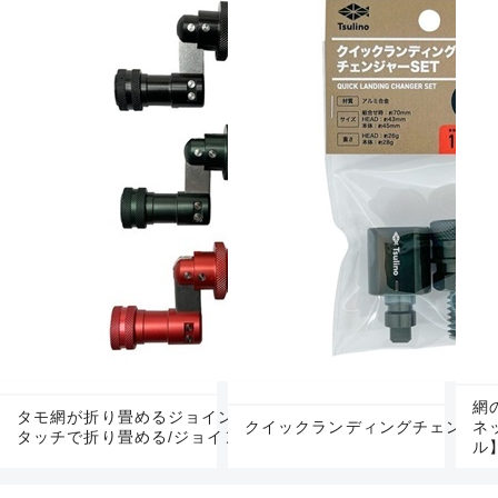
網
タモ網が折り畳めるジョインター【タモ網がワン
クイックランディングチェンジャ
ネ
タッチで折り畳める/ジョインター/コンパクト】
ル