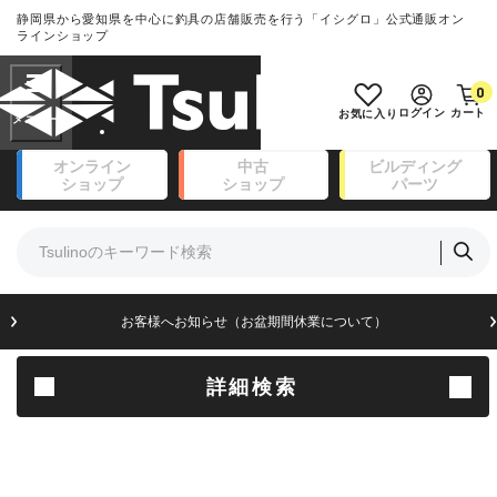
静岡県から愛知県を中心に釣具の店舗販売を行う「イシグロ」公式通販オン
ランクとは？
ラインショップ
フリーワード
0
SA
ログイン
カート
お気に入り
新古品（メーカー問屋から仕入
オンライン
中古
ビルディング
れた未使用品）
良
ショップ
ショップ
パーツ
商品カテゴリ
※店頭展示時の置き傷が付いている
ものも含む
竿・ルアーロッド(111)
リール・カスタムパーツ(14)
竿リールセット(41)
A
ルアー・エギ(171)
お客様へお知らせ（お盆期間休業について）
傷が極めて少ない極上品
フィッシングアパレル(174)
ライン・ハリス・道糸(8)
針・仕掛(156)
詳細検索
B+
エサ(31)
釣り用品・小物(183)
使用感や傷は少なく比較的美品
ボックス・ケース・バッカン(49)
アウトドア(16)
調理用品・調味料(16)