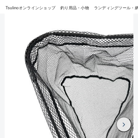
B
Tsulinoオンラインショップ
釣り用品・小物
ランディングツール・
その他
使用感や傷はあるが全体的に綺
麗な良品
新商品
(18)
おすすめ
(0)
C
在庫有のみ
(807)
使用感や傷のある一般的な中古
品
セール
(40)
価格
C-
かなり使用感があり、全体的に
目立つ傷が多い品
この条件で検索する
D
著しく状態が悪いが使用はでき
るもの、改造品も含む
悪