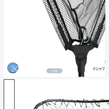
※ルアー、エギ、雑品、その他につきましては
ランク表記はございません。 状態は写真にてご
確認ください。
1
/
10