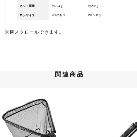
ネット重量
約294ｇ
約235g
ネジサイズ
W1/2ネジ
W1/2ネジ
※横スクロールできます。
関連商品