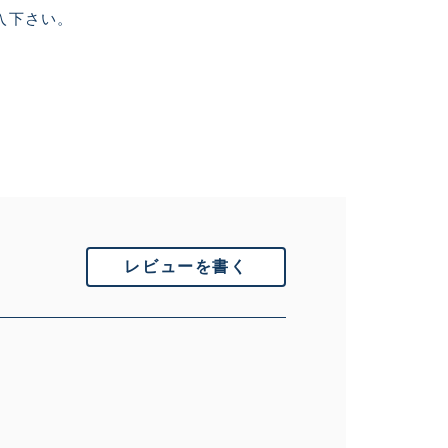
入下さい。
に綺麗な良品
中古品
的に目立つ傷が多
レビューを書く
できるもの、改造
いません。 状態は写真にてご