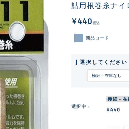
鮎用根巻糸ナイロ
¥440
税込
商品コード
選択してください
選択中
¥440