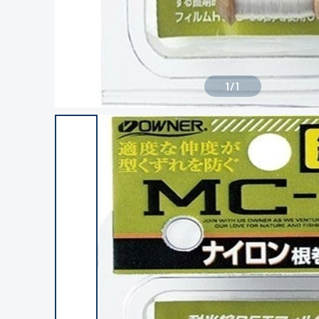
1
/
1