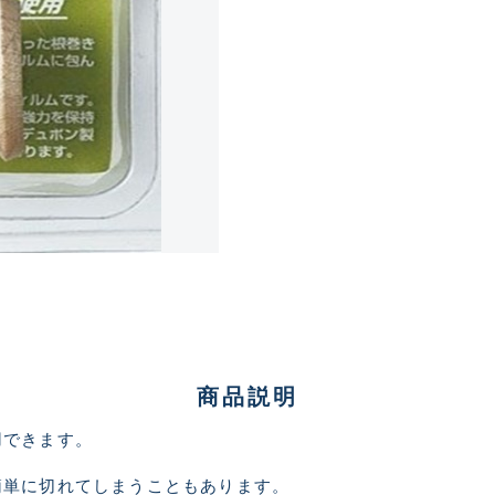
ランクとは？
新古品（メーカー問屋から
品）
SA
※店頭展示時の置き傷が付いて
傷が極めて少ない極上品
A
商品説明
用できます。
使用感や傷は少なく比較的
B+
簡単に切れてしまうこともあります。