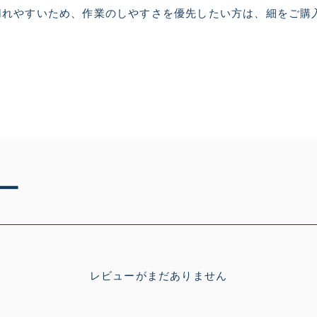
切れやすいため、作業のしやすさを優先したい方は、細をご購
使用感や傷はあるが全体的
B
使用感や傷のある一般的な
C
かなり使用感があり、全体
C-
い品
ー
著しく状態が悪いが使用は
D
品も含む
レビューがまだありません
※ルアー、エギ、雑品、その他につきましてはランク表記はござ
確認ください。