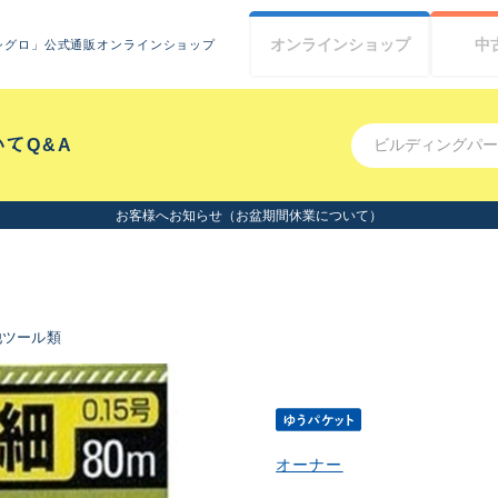
オンライン
ショップ
中
シグロ」公式通販オンラインショップ
いて
Q&A
お客様へお知らせ（お盆期間休業について）
他ツール類
オーナー