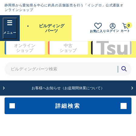
静岡県から愛知県を中心に釣具の店舗販売を行う「イシグロ」公式通販オ
ランクとは？
ンラインショップ
フリーワード
0
ビルディング
SA
パーツ
ログイン
カート
お気に入り
新古品（メーカー問屋から仕
オンライン
中古
入れた未使用品）
良
ショップ
ショップ
商品カテゴリ
※店頭展示時の置き傷が付いている
ものも含む
ガイドセット(48)
ガイド単品（トップガイド）(19)
ガイド単品（糸巻きガイド）(67)
A
ガイド単品（遊動テレガイド）(13)
お客様へお知らせ（お盆期間休業について）
傷が極めて少ない極上品
ブランク(142)
汎用穂先(23)
グリップ部(930)
詳細検索
B+
リールシート(418)
バットアクセサリー(109)
使用感や傷は少なく比較的美
パイプ・アーバー類(72)
品
スレッド（糸）(462)
コーティング剤・塗料・接着剤(170)