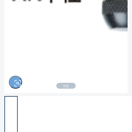
きるもの、改造品も含む
悪
この条件で検索する
※ルアー、エギ、雑品、その他につきましては
ランク表記はございません。 状態は写真にて
ご確認ください。
1
/
2