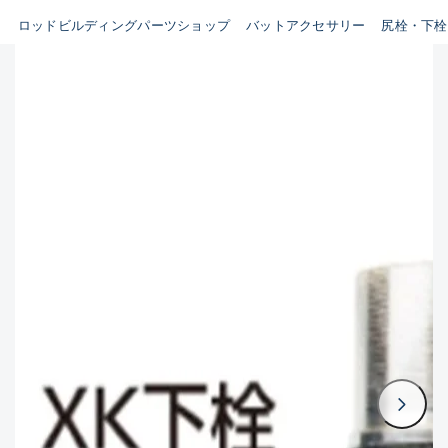
ビルディング用ツール類(63)
ロッドビルディングパーツショップ
バットアクセサリー
尻栓・下栓
B
その他パーツ(10)
使用感や傷はあるが全体的に
魚種
綺麗な良品
C
その他
使用感や傷のある一般的な中
古品
新商品
(0)
おすすめ
(0)
C-
値下げ品
(0)
かなり使用感があり、全体的
在庫有のみ
(1937)
に目立つ傷が多い品
価格
D
著しく状態が悪いが使用はで