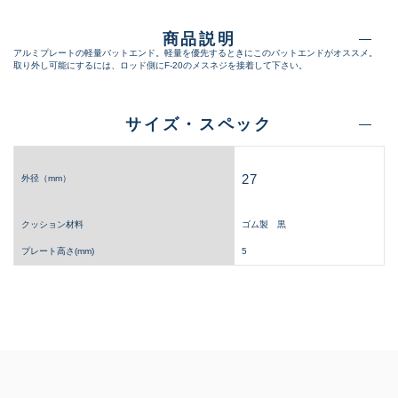
商品説明
アルミプレートの軽量バットエンド。軽量を優先するときにこのバットエンドがオススメ。
取り外し可能にするには、ロッド側にF-20のメスネジを接着して下さい。
サイズ・スペック
27
外径（mm）
クッション材料
ゴム製 黒
プレート高さ(mm)
5