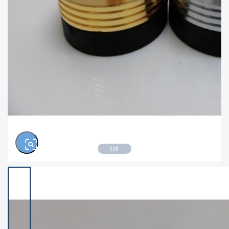
きるもの、改造品も含む
悪
この条件で検索する
※ルアー、エギ、雑品、その他につきましては
ランク表記はございません。 状態は写真にて
ご確認ください。
1
/
2