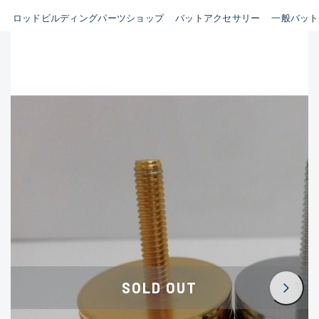
ビルディング用ツール類(63)
ロッドビルディングパーツショップ
バットアクセサリー
一般バット
B
その他パーツ(10)
使用感や傷はあるが全体的に
魚種
綺麗な良品
C
その他
使用感や傷のある一般的な中
古品
新商品
(0)
おすすめ
(0)
C-
値下げ品
(0)
かなり使用感があり、全体的
在庫有のみ
(1910)
に目立つ傷が多い品
価格
D
SOLD OUT
著しく状態が悪いが使用はで