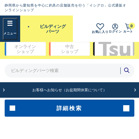
静岡県から愛知県を中心に釣具の店舗販売を行う「イシグロ」公式通販オ
ランクとは？
ンラインショップ
フリーワード
0
ビルディング
SA
パーツ
ログイン
カート
お気に入り
新古品（メーカー問屋から仕
オンライン
中古
入れた未使用品）
良
ショップ
ショップ
商品カテゴリ
※店頭展示時の置き傷が付いている
ものも含む
ガイドセット(48)
ガイド単品（トップガイド）(19)
ガイド単品（糸巻きガイド）(67)
A
ガイド単品（遊動テレガイド）(13)
お客様へお知らせ（お盆期間休業について）
傷が極めて少ない極上品
ブランク(142)
汎用穂先(23)
グリップ部(930)
詳細検索
B+
リールシート(418)
バットアクセサリー(109)
使用感や傷は少なく比較的美
パイプ・アーバー類(72)
品
スレッド（糸）(462)
コーティング剤・塗料・接着剤(170)