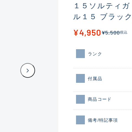
１５ソルティガ
ル１５ ブラッ
¥4,950
¥5,500
税込
ランク
付属品
商品コード
備考/特記事項