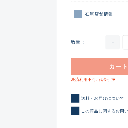
在庫店舗情報
数量
カー
ランクとは？
決済利用不可: 代金引換
新古品（メーカー問屋から
送料・お届けについて
品）
SA
※店頭展示時の置き傷が付いて
この商品に関するお問