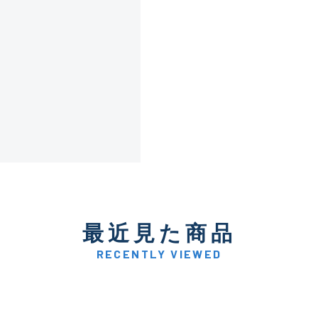
傷が極めて少ない極上品
A
使用感や傷は少なく比較的
B+
使用感や傷はあるが全体的
B
使用感や傷のある一般的な
C
最近見た商品
かなり使用感があり、全体
C-
い品
RECENTLY VIEWED
著しく状態が悪いが使用は
D
品も含む