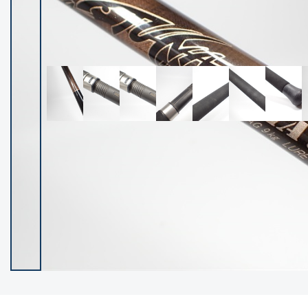
イシグロ御殿場店
イシグロ伊東店
ランク
(102550)
SA
(2966)
A
(17342)
B+
(12325)
B
(22015)
C
(38880)
C-
(5168)
D
(2206)
ランクについて