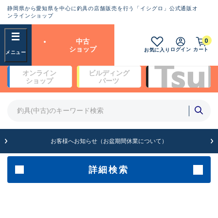
静岡県から愛知県を中心に釣具の店舗販売を行う「イシグロ」公式通販オ
ランクとは？
ンラインショップ
フリーワード
0
中古
SA
ショップ
ログイン
カート
お気に入り
新古品（メーカー問屋から仕
オンライン
ビルディング
入れた未使用品）
良
ショップ
パーツ
商品カテゴリ
※店頭展示時の置き傷が付いている
ものも含む
竿・ルアーロッド(5)
竿・ルアーロッド(64434)
リール・カスタムパーツ(35778)
A
ルアー・エギ(1812)
お客様へお知らせ（お盆期間休業について）
傷が極めて少ない極上品
その他・雑品(1068)
メーカー
詳細検索
B+
使用感や傷は少なく比較的美
店舗
品