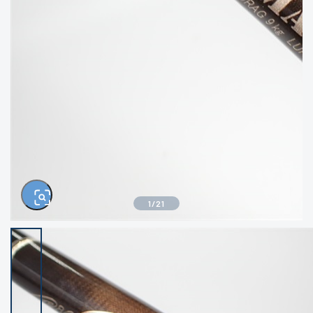
きるもの、改造品も含む
悪
イシグロ西尾店
イシグロ三河安城店
※ルアー、エギ、雑品、その他につきましては
ランク表記はございません。 状態は写真にて
ご確認ください。
イシグロ半田店
イシグロ岡崎若松店
イシグロ岡崎大樹寺店
イシグロ焼津店
イシグロ掛川店
イシグロ沼津店
1
/
21
イシグロ駿東柿田川店
イシグロ豊川店
イシグロ磐田店
イシグロ富士店