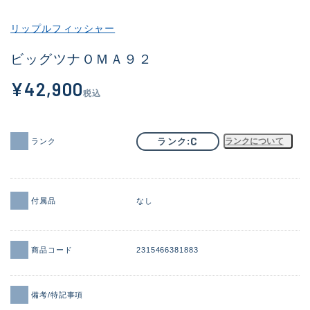
その他
リップルフィッシャー
新商品
(2012)
ビッグツナＯＭＡ９２
おすすめ
(174)
¥42,900
税込
値下げ品
(14299)
OH済
(943)
C
ランク
ランクについて
ランク
DCチェック済
(1339)
在庫有のみ
(21910)
付属品
なし
価格
商品コード
2315466381883
この条件で検索する
備考/特記事項