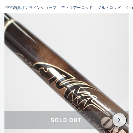
イシグロ鳴海店
中古釣具オンラインショップ
竿・ルアーロッド
ソルトロッド
シ
B
イシグロフレスポ鈴鹿店
使用感や傷はあるが全体的に
イシグロ津高茶屋店
綺麗な良品
イシグロ西春店
C
イシグロ中川かの里店
使用感や傷のある一般的な中
イシグロカインズモール彦根店
古品
イシグロ静岡中吉田店
C-
イシグロ名東引山店
かなり使用感があり、全体的
イシグロ豊田店
に目立つ傷が多い品
イシグロ豊橋向山店
イシグロ岐阜店
D
SOLD OUT
イシグロ高林店
著しく状態が悪いが使用はで