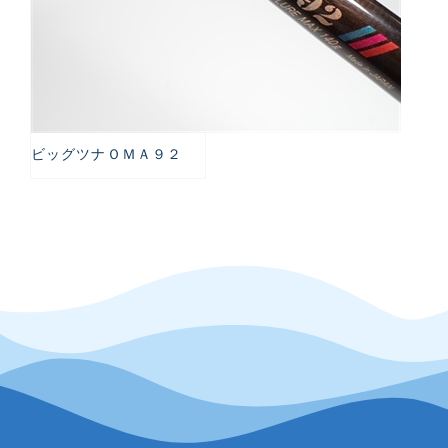
ビッグツナＯＭＡ９２