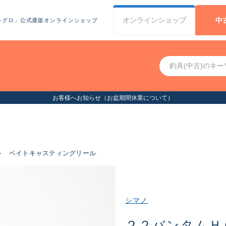
オンライン
ショップ
中
シグロ」公式通販オンラインショップ
客様へお知らせ（お盆期間休業について）
ル
ベイトキャスティングリール
シマノ
２２バンタムＨ