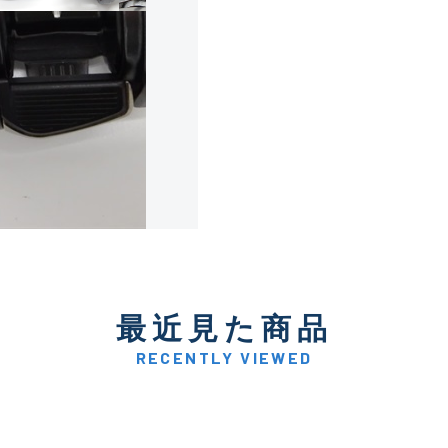
使用感や傷は少なく比較的
B+
使用感や傷はあるが全体的
B
使用感や傷のある一般的な
C
かなり使用感があり、全体
最近見た商品
C-
い品
RECENTLY VIEWED
著しく状態が悪いが使用は
D
品も含む