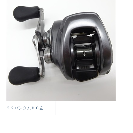
悪
２２バンタムＨＧ左