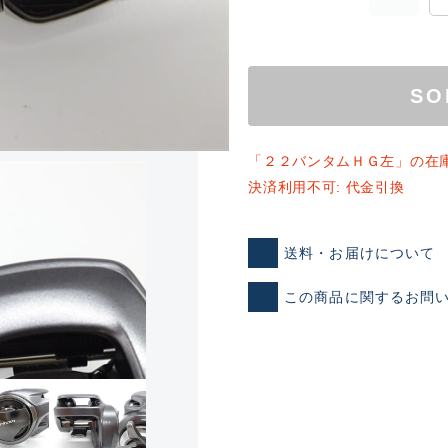
SO
「２２バンタムＨＧ左」の在
決済利用不可: 代金引換
ランクとは？
送料・お届けについて
この商品に関するお問
新古品（メーカー問屋から
品）
SA
※店頭展示時の置き傷が付いて
傷が極めて少ない極上品
A