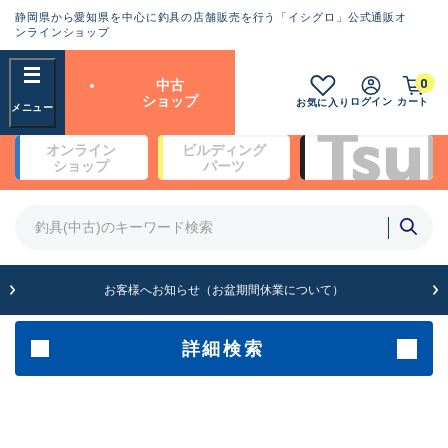
静岡県から愛知県を中心に釣具の店舗販売を行う「イシグロ」公式通販オ
ランクとは？
ンラインショップ
フリーワード
0
中古
SA
ショップ
ログイン
カート
お気に入り
新古品（メーカー問屋から仕
オンライン
ビルディング
入れた未使用品）
良
ショップ
パーツ
商品カテゴリ
※店頭展示時の置き傷が付いている
ものも含む
竿・ルアーロッド(5)
竿・ルアーロッド(64434)
リール・カスタムパーツ(35778)
A
ルアー・エギ(1812)
お客様へお知らせ（お盆期間休業について）
傷が極めて少ない極上品
その他・雑品(1068)
メーカー
詳細検索
B+
使用感や傷は少なく比較的美
店舗
品