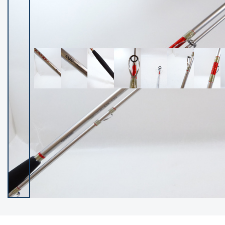
イシグロ御殿場店
イシグロ伊東店
ランク
(102550)
SA
(2966)
A
(17342)
B+
(12325)
B
(22015)
C
(38880)
C-
(5168)
D
(2206)
ランクについて