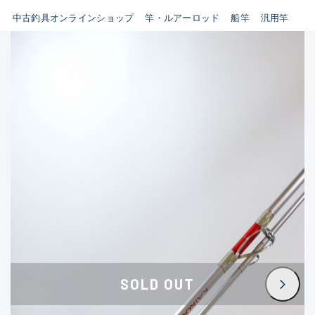
イシグロ鳴海店
中古釣具オンラインショップ
竿・ルアーロッド
船竿
汎用竿
B
イシグロフレスポ鈴鹿店
使用感や傷はあるが全体的に
イシグロ津高茶屋店
綺麗な良品
イシグロ西春店
C
イシグロ中川かの里店
使用感や傷のある一般的な中
イシグロカインズモール彦根店
古品
イシグロ静岡中吉田店
C-
イシグロ名東引山店
かなり使用感があり、全体的
イシグロ豊田店
に目立つ傷が多い品
イシグロ豊橋向山店
イシグロ岐阜店
D
SOLD OUT
イシグロ高林店
著しく状態が悪いが使用はで