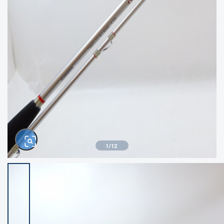
きるもの、改造品も含む
悪
イシグロ西尾店
イシグロ三河安城店
※ルアー、エギ、雑品、その他につきましては
ランク表記はございません。 状態は写真にて
ご確認ください。
イシグロ半田店
イシグロ岡崎若松店
イシグロ岡崎大樹寺店
イシグロ焼津店
イシグロ掛川店
イシグロ沼津店
1
/
12
イシグロ駿東柿田川店
イシグロ豊川店
イシグロ磐田店
イシグロ富士店