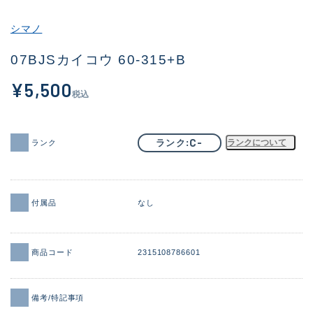
その他
シマノ
新商品
(2012)
07BJSカイコウ 60-315+B
おすすめ
(174)
¥5,500
税込
値下げ品
(14299)
OH済
(943)
C-
ランク
ランクについて
ランク
DCチェック済
(1339)
在庫有のみ
(21910)
付属品
なし
価格
商品コード
2315108786601
この条件で検索する
備考/特記事項