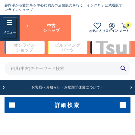
静岡県から愛知県を中心に釣具の店舗販売を行う「イシグロ」公式通販オ
ランクとは？
ンラインショップ
フリーワード
0
中古
SA
ショップ
ログイン
カート
お気に入り
新古品（メーカー問屋から仕
オンライン
ビルディング
入れた未使用品）
良
ショップ
パーツ
商品カテゴリ
※店頭展示時の置き傷が付いている
ものも含む
竿・ルアーロッド(5)
竿・ルアーロッド(64518)
リール・カスタムパーツ(35803)
A
ルアー・エギ(1816)
お客様へお知らせ（お盆期間休業について）
傷が極めて少ない極上品
その他・雑品(1073)
メーカー
詳細検索
B+
使用感や傷は少なく比較的美
店舗
品