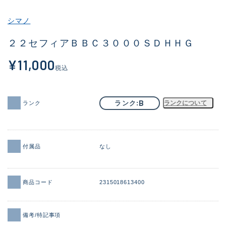
その他
シマノ
新商品
(2128)
２２セフィアＢＢＣ３０００ＳＤＨＨＧ
おすすめ
(192)
¥11,000
税込
値下げ品
(14298)
OH済
(945)
B
ランク
ランクについて
ランク
DCチェック済
(1340)
在庫有のみ
(21930)
付属品
なし
価格
商品コード
2315018613400
この条件で検索する
備考/特記事項