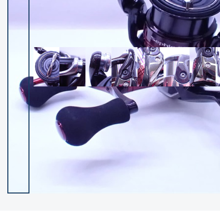
イシグロ御殿場店
イシグロ伊東店
ランク
(102668)
SA
(2967)
A
(17366)
B+
(12345)
B
(22039)
C
(38914)
C-
(5173)
D
(2212)
ランクについて