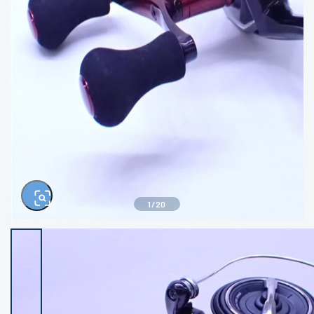
きるもの、改造品も含む
悪
イシグロ西尾店
イシグロ三河安城店
※ルアー、エギ、雑品、その他につきましては
ランク表記はございません。 状態は写真にて
ご確認ください。
イシグロ半田店
イシグロ岡崎若松店
イシグロ岡崎大樹寺店
イシグロ焼津店
イシグロ掛川店
イシグロ沼津店
1
/
20
イシグロ駿東柿田川店
イシグロ豊川店
イシグロ磐田店
イシグロ富士店