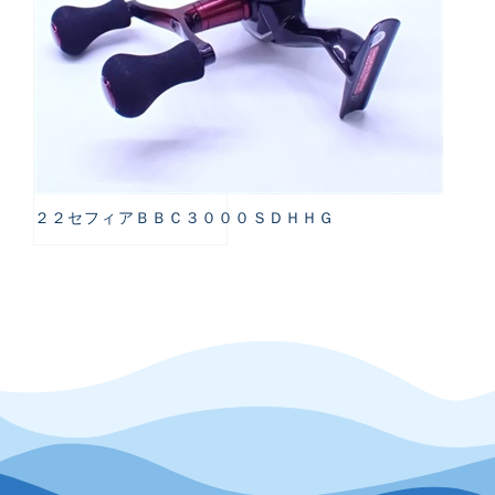
２２セフィアＢＢＣ３０００ＳＤＨＨＧ