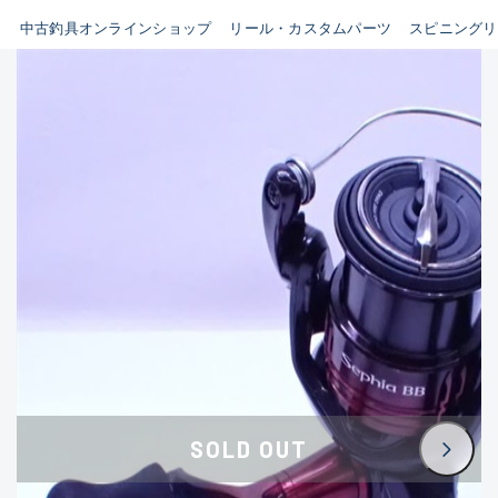
イシグロ鳴海店
中古釣具オンラインショップ
リール・カスタムパーツ
スピニングリ
B
イシグロフレスポ鈴鹿店
使用感や傷はあるが全体的に
イシグロ津高茶屋店
綺麗な良品
イシグロ西春店
C
イシグロ中川かの里店
使用感や傷のある一般的な中
イシグロカインズモール彦根店
古品
イシグロ静岡中吉田店
C-
イシグロ名東引山店
かなり使用感があり、全体的
イシグロ豊田店
に目立つ傷が多い品
イシグロ豊橋向山店
イシグロ岐阜店
D
SOLD OUT
イシグロ高林店
著しく状態が悪いが使用はで