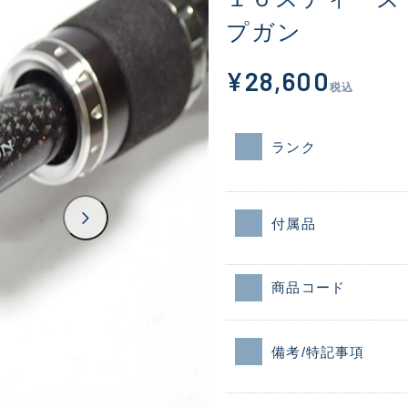
プガン
¥28,600
税込
ランク
付属品
商品コード
備考/特記事項