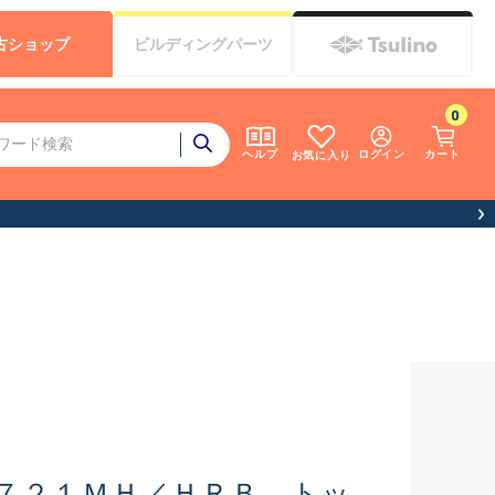
古
ショップ
ビルディング
パーツ
0
ログイン
カート
ヘルプ
お気に入り
７２１ＭＨ／ＨＲＢ トッ