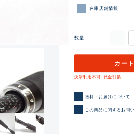
在庫店舗情報
数量
カー
ランクとは？
決済利用不可: 代金引換
新古品（メーカー問屋から
送料・お届けについて
品）
SA
※店頭展示時の置き傷が付いて
この商品に関するお問
傷が極めて少ない極上品
A