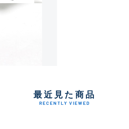
使用感や傷は少なく比較的
B+
使用感や傷はあるが全体的
B
使用感や傷のある一般的な
C
かなり使用感があり、全体
最近見た商品
C-
い品
RECENTLY VIEWED
著しく状態が悪いが使用は
D
品も含む