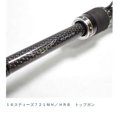
悪
１６スティーズ７２１ＭＨ／ＨＲＢ トップガン