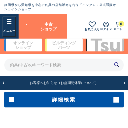
静岡県から愛知県を中心に釣具の店舗販売を行う「イシグロ」公式通販オ
ランクとは？
ンラインショップ
フリーワード
0
中古
SA
ショップ
ログイン
カート
お気に入り
新古品（メーカー問屋から仕
オンライン
ビルディング
入れた未使用品）
良
ショップ
パーツ
商品カテゴリ
※店頭展示時の置き傷が付いている
ものも含む
竿・ルアーロッド(4)
竿・ルアーロッド(64264)
リール・カスタムパーツ(35652)
A
ルアー・エギ(1811)
お客様へお知らせ（お盆期間休業について）
傷が極めて少ない極上品
その他・雑品(1062)
メーカー
詳細検索
B+
使用感や傷は少なく比較的美
店舗
品