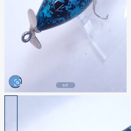
きるもの、改造品も含む
悪
イシグロ西尾店
イシグロ三河安城店
※ルアー、エギ、雑品、その他につきましては
ランク表記はございません。 状態は写真にて
ご確認ください。
イシグロ岡崎大樹寺店
イシグロ半田店
イシグロ岡崎若松店
イシグロ焼津店
イシグロ掛川店
イシグロ沼津店
1
/
7
イシグロ駿東柿田川店
イシグロ豊川店
イシグロ磐田店
イシグロ富士店