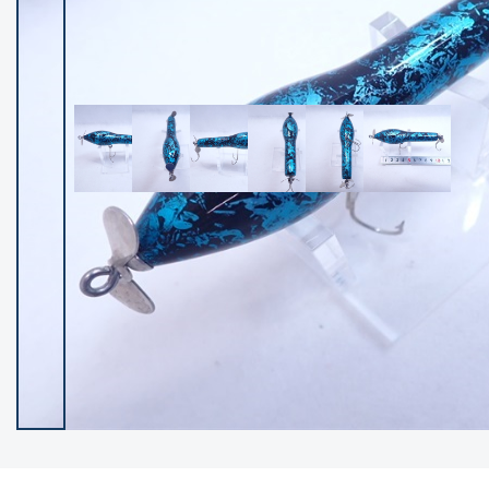
イシグロ御殿場店
イシグロ伊東店
ランク
(102246)
SA
(2950)
A
(17300)
B+
(12282)
B
(21964)
C
(38766)
C-
(5143)
D
(2197)
ランクについて