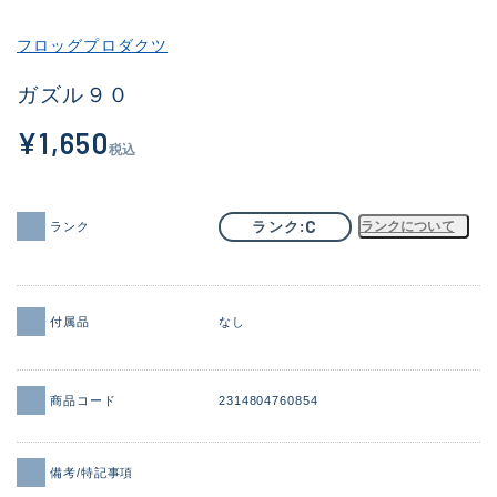
その他
フロッグプロダクツ
新商品
(1899)
ガズル９０
おすすめ
(165)
¥1,650
税込
値下げ品
(14303)
OH済
(936)
C
ランク
ランクについて
ランク
DCチェック済
(1336)
在庫有のみ
(22074)
付属品
なし
価格
商品コード
2314804760854
この条件で検索する
備考/特記事項