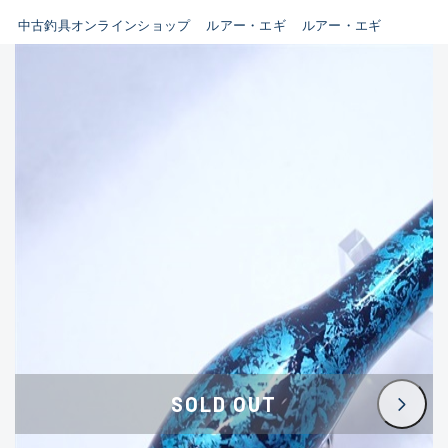
イシグロ鳴海店
中古釣具オンラインショップ
ルアー・エギ
ルアー・エギ
B
イシグロフレスポ鈴鹿店
使用感や傷はあるが全体的に
イシグロ津高茶屋店
綺麗な良品
イシグロ西春店
C
イシグロカインズモール彦根店
使用感や傷のある一般的な中
イシグロ中川かの里店
古品
イシグロ静岡中吉田店
C-
イシグロ名東引山店
かなり使用感があり、全体的
イシグロ豊田店
に目立つ傷が多い品
イシグロ豊橋向山店
イシグロ岐阜店
D
SOLD OUT
イシグロ高林店
著しく状態が悪いが使用はで