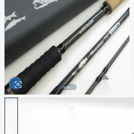
きるもの、改造品も含む
悪
イシグロ西尾店
イシグロ三河安城店
※ルアー、エギ、雑品、その他につきましては
ランク表記はございません。 状態は写真にて
ご確認ください。
イシグロ岡崎大樹寺店
イシグロ半田店
イシグロ岡崎若松店
イシグロ焼津店
イシグロ掛川店
イシグロ沼津店
1
/
31
イシグロ駿東柿田川店
イシグロ豊川店
イシグロ磐田店
イシグロ富士店