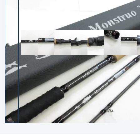
イシグロ御殿場店
イシグロ伊東店
ランク
(102237)
SA
(2950)
A
(17300)
B+
(12281)
B
(21962)
C
(38766)
C-
(5142)
D
(2197)
ランクについて