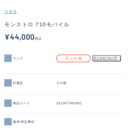
その他
ツララ
新商品
(1886)
モンストロ 710モバイル
おすすめ
(156)
¥44,000
税込
値下げ品
(14303)
OH済
(936)
A
ランク
ランクについて
ランク
DCチェック済
(1336)
在庫有のみ
(22081)
付属品
その他
価格
商品コード
2312677462691
この条件で検索する
備考/特記事項