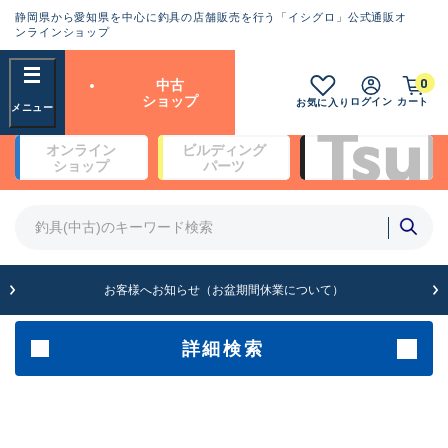
静岡県から愛知県を中心に釣具の店舗販売を行う「イシグロ」公式通販オ
ランクとは？
ンラインショップ
フリーワード
0
中古
SA
ショップ
ログイン
カート
お気に入り
新古品（メーカー問屋から仕
オンライン
ビルディング
入れた未使用品）
良
ショップ
パーツ
商品カテゴリ
※店頭展示時の置き傷が付いている
ものも含む
竿・ルアーロッド(4)
竿・ルアーロッド(64262)
リール・カスタムパーツ(35650)
A
ルアー・エギ(1807)
お客様へお知らせ（お盆期間休業について）
傷が極めて少ない極上品
その他・雑品(1061)
メーカー
詳細検索
B+
使用感や傷は少なく比較的美
店舗
品