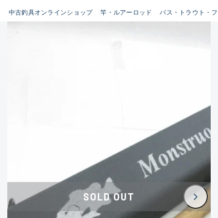
イシグロ鳴海店
中古釣具オンラインショップ
竿・ルアーロッド
バス・トラウト・フ
B
イシグロフレスポ鈴鹿店
使用感や傷はあるが全体的に
イシグロ津高茶屋店
綺麗な良品
イシグロ西春店
C
イシグロカインズモール彦根店
使用感や傷のある一般的な中
イシグロ中川かの里店
古品
イシグロ静岡中吉田店
C-
イシグロ名東引山店
かなり使用感があり、全体的
イシグロ豊田店
に目立つ傷が多い品
イシグロ豊橋向山店
イシグロ岐阜店
D
SOLD OUT
イシグロ高林店
著しく状態が悪いが使用はで