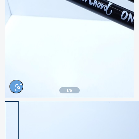
きるもの、改造品も含む
悪
イシグロ西尾店
イシグロ三河安城店
※ルアー、エギ、雑品、その他につきましては
ランク表記はございません。 状態は写真にて
ご確認ください。
イシグロ岡崎大樹寺店
イシグロ半田店
イシグロ岡崎若松店
イシグロ焼津店
イシグロ掛川店
イシグロ沼津店
1
/
9
イシグロ駿東柿田川店
イシグロ豊川店
イシグロ磐田店
イシグロ富士店