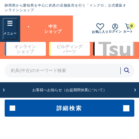
静岡県から愛知県を中心に釣具の店舗販売を行う「イシグロ」公式通販オ
ランクとは？
ンラインショップ
フリーワード
0
中古
SA
ショップ
ログイン
カート
お気に入り
新古品（メーカー問屋から仕
オンライン
ビルディング
入れた未使用品）
良
ショップ
パーツ
商品カテゴリ
※店頭展示時の置き傷が付いている
ものも含む
竿・ルアーロッド(4)
竿・ルアーロッド(64154)
リール・カスタムパーツ(35592)
A
ルアー・エギ(1807)
お客様へお知らせ（お盆期間休業について）
傷が極めて少ない極上品
その他・雑品(1061)
メーカー
詳細検索
B+
使用感や傷は少なく比較的美
店舗
品