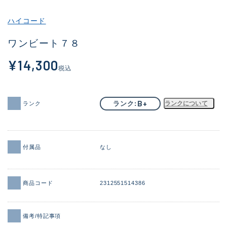
その他
ハイコード
新商品
(1941)
ワンビート７８
おすすめ
(170)
¥14,300
税込
値下げ品
(14306)
OH済
(933)
B+
ランク
ランクについて
ランク
DCチェック済
(1329)
在庫有のみ
(22169)
付属品
なし
価格
商品コード
2312551514386
この条件で検索する
備考/特記事項