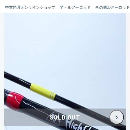
イシグロ鳴海店
中古釣具オンラインショップ
竿・ルアーロッド
その他ルアーロッド
B
イシグロフレスポ鈴鹿店
使用感や傷はあるが全体的に
イシグロ津高茶屋店
綺麗な良品
イシグロ西春店
C
イシグロ中川かの里店
使用感や傷のある一般的な中
イシグロカインズモール彦根店
古品
イシグロ静岡中吉田店
C-
イシグロ名東引山店
かなり使用感があり、全体的
イシグロ豊田店
に目立つ傷が多い品
イシグロ豊橋向山店
イシグロ岐阜店
D
SOLD OUT
イシグロ高林店
著しく状態が悪いが使用はで