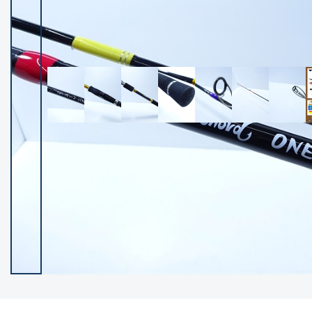
イシグロ御殿場店
イシグロ伊東店
ランク
(102071)
SA
(2940)
A
(17267)
B+
(12265)
B
(21938)
C
(38700)
C-
(5134)
D
(2190)
ランクについて