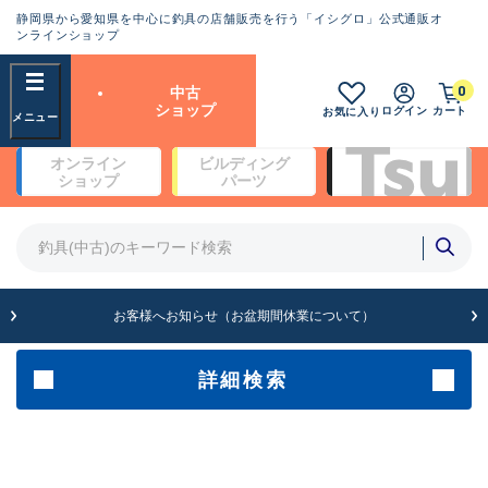
静岡県から愛知県を中心に釣具の店舗販売を行う「イシグロ」公式通販オ
ランクとは？
ンラインショップ
フリーワード
0
中古
SA
ショップ
ログイン
カート
お気に入り
新古品（メーカー問屋から仕
オンライン
ビルディング
入れた未使用品）
良
ショップ
パーツ
商品カテゴリ
※店頭展示時の置き傷が付いている
ものも含む
竿・ルアーロッド(5)
竿・ルアーロッド(64501)
リール・カスタムパーツ(35798)
A
ルアー・エギ(1816)
お客様へお知らせ（お盆期間休業について）
傷が極めて少ない極上品
その他・雑品(1072)
メーカー
詳細検索
B+
使用感や傷は少なく比較的美
店舗
品