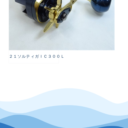
２１ソルティガＩＣ３００Ｌ