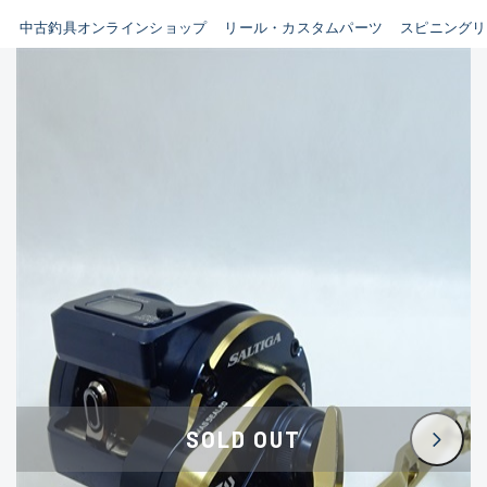
イシグロ鳴海店
中古釣具オンラインショップ
リール・カスタムパーツ
スピニングリ
B
イシグロフレスポ鈴鹿店
使用感や傷はあるが全体的に
イシグロ津高茶屋店
綺麗な良品
イシグロ西春店
C
イシグロ中川かの里店
使用感や傷のある一般的な中
イシグロカインズモール彦根店
古品
イシグロ静岡中吉田店
C-
イシグロ名東引山店
かなり使用感があり、全体的
イシグロ豊田店
に目立つ傷が多い品
イシグロ豊橋向山店
イシグロ岐阜店
D
SOLD OUT
イシグロ高林店
著しく状態が悪いが使用はで