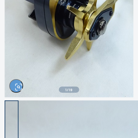
きるもの、改造品も含む
悪
イシグロ西尾店
イシグロ三河安城店
※ルアー、エギ、雑品、その他につきましては
ランク表記はございません。 状態は写真にて
ご確認ください。
イシグロ半田店
イシグロ岡崎若松店
イシグロ岡崎大樹寺店
イシグロ焼津店
イシグロ掛川店
イシグロ沼津店
1
/
19
イシグロ駿東柿田川店
イシグロ豊川店
イシグロ磐田店
イシグロ富士店