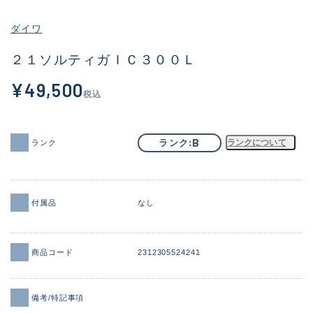
その他
ダイワ
新商品
(2103)
２１ソルティガＩＣ３００Ｌ
おすすめ
(188)
¥49,500
税込
値下げ品
(14298)
OH済
(944)
B
ランク
ランクについて
ランク
DCチェック済
(1339)
在庫有のみ
(21936)
付属品
なし
価格
商品コード
2312305524241
この条件で検索する
備考/特記事項