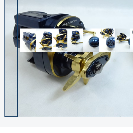
イシグロ御殿場店
イシグロ伊東店
ランク
(102645)
SA
(2967)
A
(17358)
B+
(12341)
B
(22035)
C
(38908)
C-
(5172)
D
(2212)
ランクについて