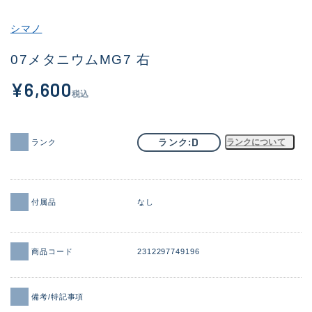
その他
シマノ
新商品
(1956)
07メタニウムMG7 右
おすすめ
(164)
¥6,600
税込
値下げ品
(14301)
OH済
(936)
D
ランク
ランクについて
ランク
DCチェック済
(1337)
在庫有のみ
(21991)
付属品
なし
価格
商品コード
2312297749196
この条件で検索する
備考/特記事項