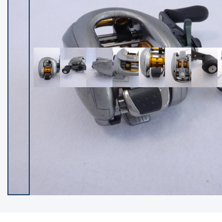
イシグロ御殿場店
イシグロ伊東店
ランク
(102400)
SA
(2953)
A
(17318)
B+
(12301)
B
(21990)
C
(38837)
C-
(5150)
D
(2205)
ランクについて