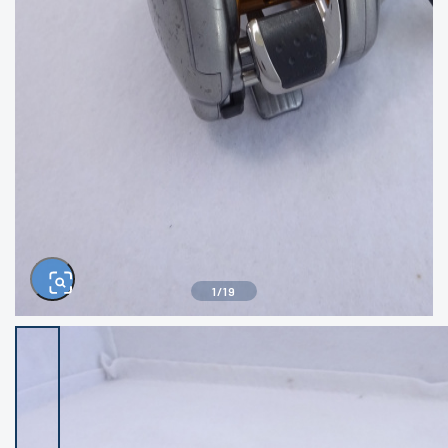
きるもの、改造品も含む
悪
イシグロ西尾店
イシグロ三河安城店
※ルアー、エギ、雑品、その他につきましては
ランク表記はございません。 状態は写真にて
ご確認ください。
イシグロ半田店
イシグロ岡崎大樹寺店
イシグロ岡崎若松店
イシグロ焼津店
イシグロ掛川店
イシグロ沼津店
1
/
19
イシグロ駿東柿田川店
イシグロ磐田店
イシグロ豊川店
イシグロ富士店