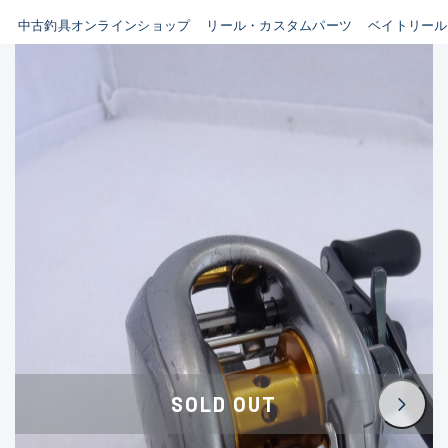
イシグロ鳴海店
中古釣具オンラインショップ
リール・カスタムパーツ
ベイトリール
B
イシグロフレスポ鈴鹿店
使用感や傷はあるが全体的に
イシグロ津高茶屋店
綺麗な良品
イシグロ西春店
C
イシグロ中川かの里店
使用感や傷のある一般的な中
イシグロカインズモール彦根店
古品
イシグロ静岡中吉田店
C-
イシグロ名東引山店
かなり使用感があり、全体的
イシグロ豊田店
に目立つ傷が多い品
イシグロ豊橋向山店
イシグロ岐阜店
D
SOLD OUT
イシグロ高林店
著しく状態が悪いが使用はで