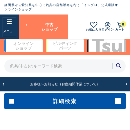
静岡県から愛知県を中心に釣具の店舗販売を行う「イシグロ」公式通販オ
ランクとは？
ンラインショップ
フリーワード
0
中古
SA
ショップ
ログイン
カート
お気に入り
新古品（メーカー問屋から仕
オンライン
ビルディング
入れた未使用品）
良
ショップ
パーツ
商品カテゴリ
※店頭展示時の置き傷が付いている
ものも含む
竿・ルアーロッド(4)
竿・ルアーロッド(64369)
リール・カスタムパーツ(35700)
A
ルアー・エギ(1811)
お客様へお知らせ（お盆期間休業について）
傷が極めて少ない極上品
その他・雑品(1063)
メーカー
詳細検索
B+
使用感や傷は少なく比較的美
店舗
品