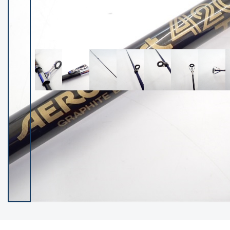
イシグロ御殿場店
イシグロ伊東店
ランク
(102400)
SA
(2953)
A
(17318)
B+
(12301)
B
(21990)
C
(38837)
C-
(5150)
D
(2205)
ランクについて