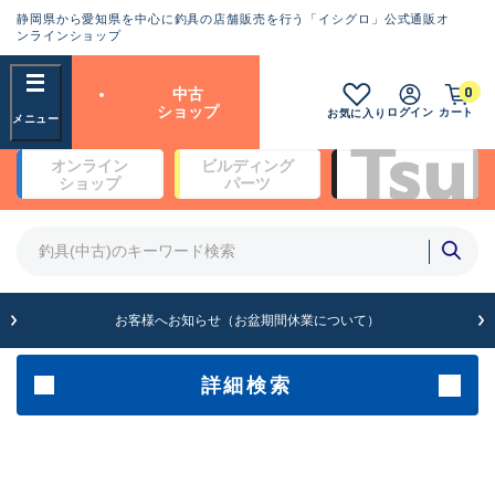
静岡県から愛知県を中心に釣具の店舗販売を行う「イシグロ」公式通販オ
ランクとは？
ンラインショップ
フリーワード
0
中古
SA
ショップ
ログイン
カート
お気に入り
新古品（メーカー問屋から仕
オンライン
ビルディング
入れた未使用品）
良
ショップ
パーツ
商品カテゴリ
※店頭展示時の置き傷が付いている
ものも含む
竿・ルアーロッド(4)
竿・ルアーロッド(64369)
リール・カスタムパーツ(35700)
A
ルアー・エギ(1811)
お客様へお知らせ（お盆期間休業について）
傷が極めて少ない極上品
その他・雑品(1063)
メーカー
詳細検索
B+
使用感や傷は少なく比較的美
店舗
品