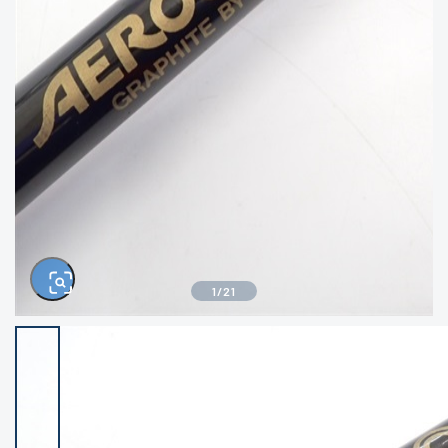
きるもの、改造品も含む
悪
イシグロ西尾店
イシグロ三河安城店
※ルアー、エギ、雑品、その他につきましては
ランク表記はございません。 状態は写真にて
ご確認ください。
イシグロ半田店
イシグロ岡崎大樹寺店
イシグロ岡崎若松店
イシグロ焼津店
イシグロ掛川店
イシグロ沼津店
1
/
21
イシグロ駿東柿田川店
イシグロ磐田店
イシグロ豊川店
イシグロ富士店