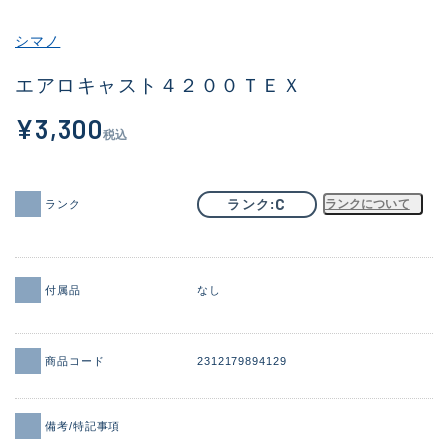
その他
シマノ
新商品
(1956)
エアロキャスト４２００ＴＥＸ
おすすめ
(164)
¥3,300
税込
値下げ品
(14301)
OH済
(936)
C
ランク
ランクについて
ランク
DCチェック済
(1337)
在庫有のみ
(21991)
付属品
なし
価格
商品コード
2312179894129
この条件で検索する
備考/特記事項