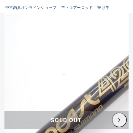
イシグロ鳴海店
中古釣具オンラインショップ
竿・ルアーロッド
投げ竿
B
イシグロフレスポ鈴鹿店
使用感や傷はあるが全体的に
イシグロ津高茶屋店
綺麗な良品
イシグロ西春店
C
イシグロ中川かの里店
使用感や傷のある一般的な中
イシグロカインズモール彦根店
古品
イシグロ静岡中吉田店
C-
イシグロ名東引山店
かなり使用感があり、全体的
イシグロ豊田店
に目立つ傷が多い品
イシグロ豊橋向山店
イシグロ岐阜店
D
SOLD OUT
イシグロ高林店
著しく状態が悪いが使用はで