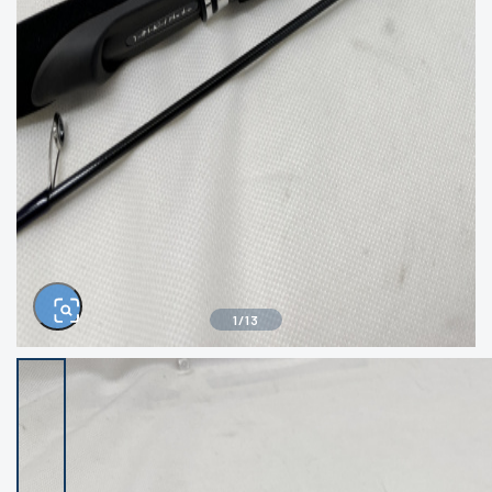
きるもの、改造品も含む
悪
イシグロ西尾店
イシグロ三河安城店
※ルアー、エギ、雑品、その他につきましては
ランク表記はございません。 状態は写真にて
ご確認ください。
イシグロ半田店
イシグロ岡崎大樹寺店
イシグロ岡崎若松店
イシグロ焼津店
イシグロ掛川店
イシグロ沼津店
1
/
13
イシグロ駿東柿田川店
イシグロ豊川店
イシグロ富士店
イシグロ磐田店