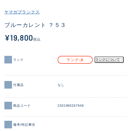
その他
ヤマガブランクス
新商品
(2041)
ブルーカレント ？５３
おすすめ
(168)
¥19,800
税込
値下げ品
(14300)
OH済
(943)
A
ランク
ランクについて
ランク
DCチェック済
(1338)
在庫有のみ
(21969)
付属品
なし
価格
商品コード
2301990267946
この条件で検索する
備考/特記事項