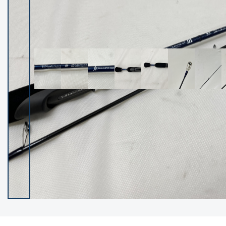
イシグロ御殿場店
イシグロ伊東店
ランク
(102489)
SA
(2957)
A
(17334)
B+
(12312)
B
(22007)
C
(38864)
C-
(5163)
D
(2206)
ランクについて