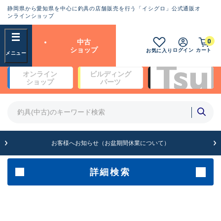
静岡県から愛知県を中心に釣具の店舗販売を行う「イシグロ」公式通販オ
ランクとは？
ンラインショップ
フリーワード
0
中古
SA
ショップ
ログイン
カート
お気に入り
新古品（メーカー問屋から仕
オンライン
ビルディング
入れた未使用品）
良
ショップ
パーツ
商品カテゴリ
※店頭展示時の置き傷が付いている
ものも含む
竿・ルアーロッド(5)
竿・ルアーロッド(64397)
リール・カスタムパーツ(35756)
A
ルアー・エギ(1813)
お客様へお知らせ（お盆期間休業について）
傷が極めて少ない極上品
その他・雑品(1065)
メーカー
詳細検索
B+
使用感や傷は少なく比較的美
店舗
品