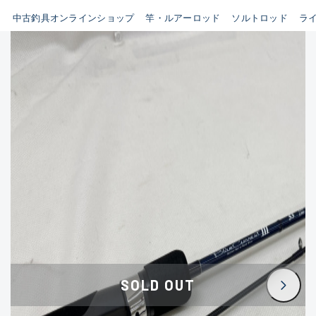
イシグロ鳴海店
中古釣具オンラインショップ
竿・ルアーロッド
ソルトロッド
ラ
B
イシグロフレスポ鈴鹿店
使用感や傷はあるが全体的に
イシグロ津高茶屋店
綺麗な良品
イシグロ西春店
C
イシグロカインズモール彦根店
使用感や傷のある一般的な中
イシグロ中川かの里店
古品
イシグロ静岡中吉田店
C-
イシグロ名東引山店
かなり使用感があり、全体的
イシグロ豊田店
に目立つ傷が多い品
イシグロ豊橋向山店
イシグロ岐阜店
D
SOLD OUT
イシグロ高林店
著しく状態が悪いが使用はで