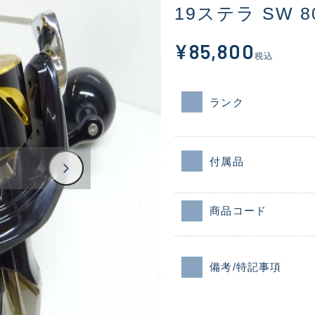
19ステラ SW 8
¥85,800
税込
ランク
付属品
商品コード
備考/特記事項