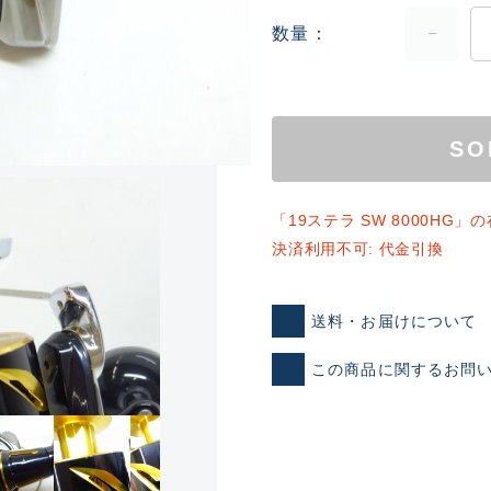
数量
SO
「19ステラ SW 8000HG
ランクとは？
決済利用不可: 代金引換
送料・お届けについて
新古品（メーカー問屋から
品）
この商品に関するお問
SA
※店頭展示時の置き傷が付いて
傷が極めて少ない極上品
A