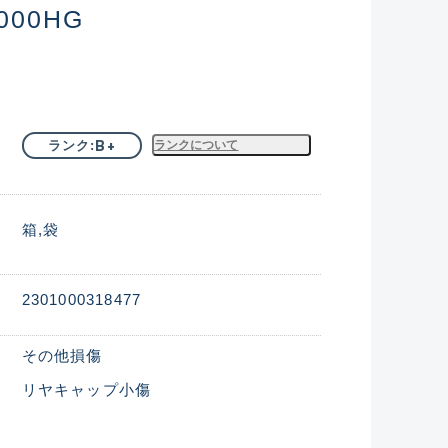
000HG
B+
ランク
ランクについて
箱
袋
2301000318477
その他損傷
リヤキャップ小傷