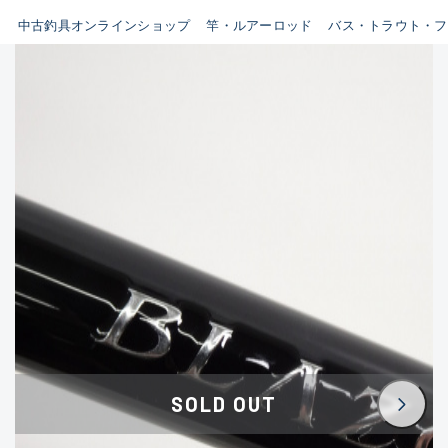
イシグロ鳴海店
中古釣具オンラインショップ
竿・ルアーロッド
バス・トラウト・フ
B
イシグロフレスポ鈴鹿店
使用感や傷はあるが全体的に
イシグロ津高茶屋店
綺麗な良品
イシグロ西春店
C
イシグロカインズモール彦根店
使用感や傷のある一般的な中
イシグロ中川かの里店
古品
イシグロ静岡中吉田店
C-
イシグロ名東引山店
かなり使用感があり、全体的
イシグロ豊田店
に目立つ傷が多い品
イシグロ豊橋向山店
イシグロ岐阜店
D
SOLD OUT
イシグロ高林店
著しく状態が悪いが使用はで