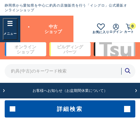
静岡県から愛知県を中心に釣具の店舗販売を行う「イシグロ」公式通販オ
ランクとは？
ンラインショップ
フリーワード
0
中古
SA
ショップ
ログイン
カート
お気に入り
新古品（メーカー問屋から仕
オンライン
ビルディング
入れた未使用品）
良
ショップ
パーツ
商品カテゴリ
※店頭展示時の置き傷が付いている
ものも含む
竿・ルアーロッド(4)
竿・ルアーロッド(64261)
リール・カスタムパーツ(35648)
A
ルアー・エギ(1808)
お客様へお知らせ（お盆期間休業について）
傷が極めて少ない極上品
その他・雑品(1062)
メーカー
詳細検索
B+
使用感や傷は少なく比較的美
店舗
品