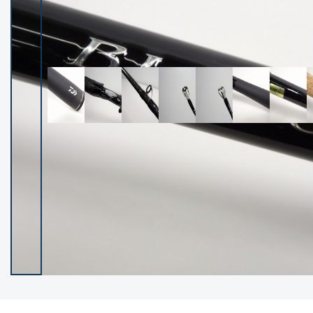
イシグロ御殿場店
イシグロ伊東店
ランク
(102236)
SA
(2950)
A
(17300)
B+
(12280)
B
(21962)
C
(38764)
C-
(5142)
D
(2197)
ランクについて