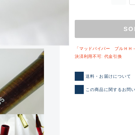
SO
「マッドバイパー ブルＨＨ
決済利用不可: 代金引換
ランクとは？
送料・お届けについて
この商品に関するお問
新古品（メーカー問屋から
品）
SA
※店頭展示時の置き傷が付いて
傷が極めて少ない極上品
A