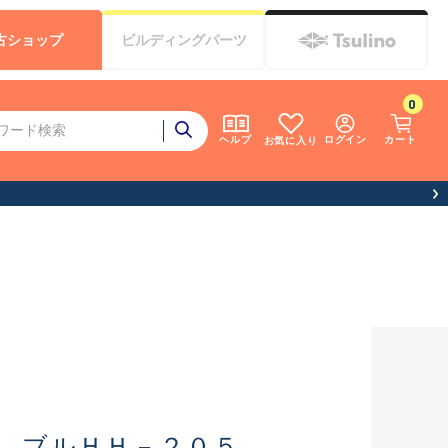
古
ショップ
ビルディング
パーツ
0
ログイン
カート
ヘルプ
お気に入り
 ブルＨＨ－２０５