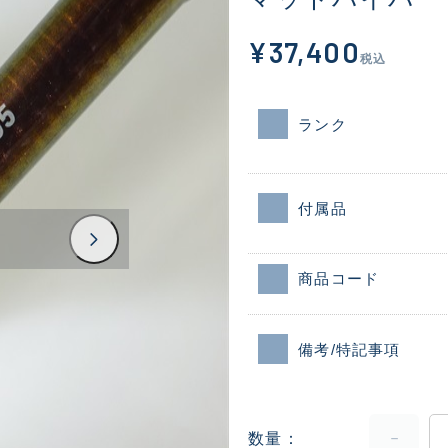
¥37,400
税込
ランク
付属品
商品コード
備考/特記事項
数量