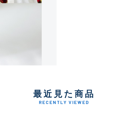
使用感や傷は少なく比較的
B+
使用感や傷はあるが全体的
B
使用感や傷のある一般的な
C
かなり使用感があり、全体
最近見た商品
C-
い品
RECENTLY VIEWED
著しく状態が悪いが使用は
D
品も含む