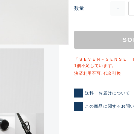
数量
SO
「ＳＥＶＥＮ－ＳＥＮＳＥ 
1個不足しています。
ランクとは？
決済利用不可: 代金引換
送料・お届けについて
新古品（メーカー問屋から
品）
SA
この商品に関するお問
※店頭展示時の置き傷が付いて
傷が極めて少ない極上品
A