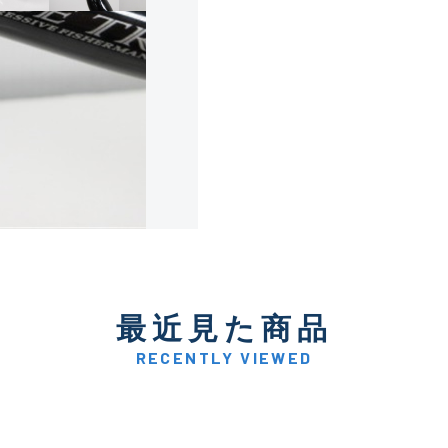
使用感や傷は少なく比較的
B+
使用感や傷はあるが全体的
B
使用感や傷のある一般的な
C
かなり使用感があり、全体
最近見た商品
C-
い品
RECENTLY VIEWED
著しく状態が悪いが使用は
D
品も含む