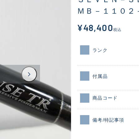
ＭＢ－１１０２
¥48,400
税込
ランク
付属品
商品コード
備考/特記事項