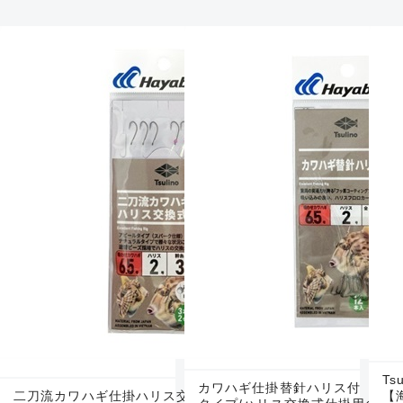
T
カワハギ仕掛替針ハリス付 【喰わせタイプ/速掛
二刀流カワハギ仕掛ハリス交換式
【