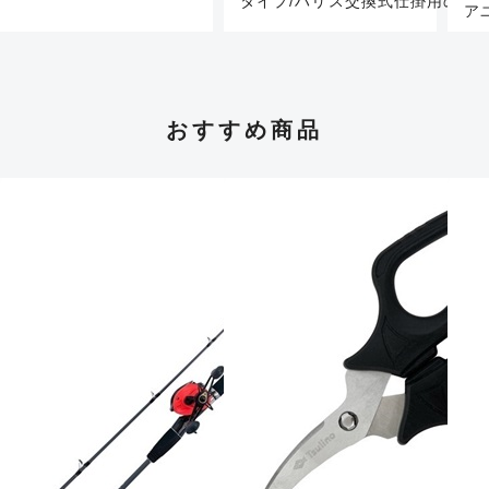
タイプ/ハリス交換式仕掛用の替
ア
おすすめ商品