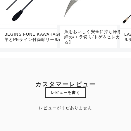
魚をおいしく安全に持ち帰る活き
BEGINS FUNE KAWAHAGI SET【船カワハギ用
LA
締め/エラ切り/トゲ＆ヒレカット
竿とPEライン付両軸リールのセット】
ル
る】
カスタマーレビュー
レビューを書く
レビューがまだありません