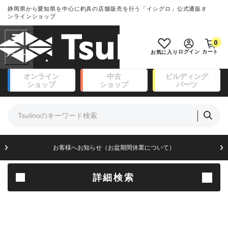
静岡県から愛知県を中心に釣具の店舗販売を行う「イシグロ」公式通販オ
ランクとは？
ンラインショップ
フリーワード
0
SA
ログイン
カート
お気に入り
新古品（メーカー問屋から仕
オンライン
中古
ビルディング
入れた未使用品）
良
ショップ
ショップ
パーツ
商品カテゴリ
※店頭展示時の置き傷が付いている
ものも含む
竿・ルアーロッド(111)
リール・カスタムパーツ(14)
竿リールセット(41)
A
ルアー・エギ(171)
お客様へお知らせ（お盆期間休業について）
傷が極めて少ない極上品
フィッシングアパレル(174)
ライン・ハリス・道糸(8)
針・仕掛(156)
詳細検索
B+
エサ(31)
釣り用品・小物(183)
使用感や傷は少なく比較的美
ボックス・ケース・バッカン(49)
品
アウトドア(16)
調理用品・調味料(16)