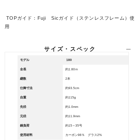
TOPガイド：Fuji Sicガイド（ステンレスフレーム）使
用
サイズ・スペック
モデル
180
全長
約1.80ｍ
継数
2本
仕舞寸法
約93.5cm
自重
約115g
先径
約1.0mm
元径
約11.9mm
錘負荷
約15～35号
使用材料
カーボン98％ グラス2%