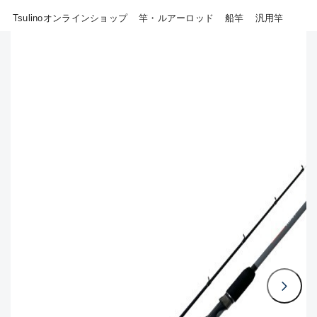
Tsulinoオンラインショップ
竿・ルアーロッド
船竿
汎用竿
B
その他
使用感や傷はあるが全体的に
新商品
(18)
綺麗な良品
おすすめ
(0)
C
在庫有のみ
(805)
使用感や傷のある一般的な中
セール
(40)
古品
価格
C-
かなり使用感があり、全体的
に目立つ傷が多い品
この条件で検索する
D
著しく状態が悪いが使用はで